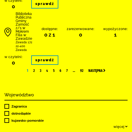
w czytelni:
sprawdź
0
Biblio­teka
Publiczna
Gminy
Zamość
z/s w
dostępne:
zarezerwowane:
wypożyczone:
Mokrem
0 z 1
0
1
Filia w
Zawadzie
Zawada 172
22-400
Zawada
w czytelni:
sprawdź
0
1
2
3
4
5
6
7
…
92
NASTĘPNA
Województwo
Zagranica
dolnośląskie
kujawsko-pomorskie
więcej