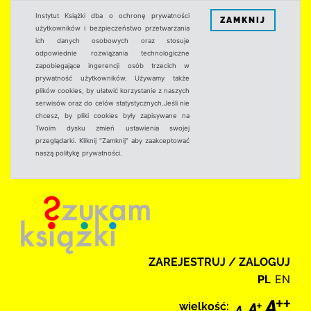
Instytut Książki dba o ochronę prywatności
ZAMKNIJ
użytkowników i bezpieczeństwo przetwarzania
ich danych osobowych oraz stosuje
odpowiednie rozwiązania technologiczne
zapobiegające ingerencji osób trzecich w
prywatność użytkowników. Używamy także
plików cookies, by ułatwić korzystanie z naszych
serwisów oraz do celów statystycznych.Jeśli nie
chcesz, by pliki cookies były zapisywane na
Twoim dysku zmień ustawienia swojej
przeglądarki. Kliknij "Zamknij" aby zaakceptować
naszą politykę prywatności.
ZAREJESTRUJ / ZALOGUJ
PL
EN
wielkość: