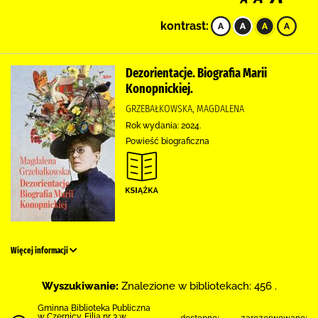
kontrast:
Dezorientacje. Biografia Marii
Konopnickiej.
GRZEBAŁKOWSKA, MAGDALENA
Rok wydania: 2024.
Powieść biograficzna
Więcej informacji
Wyszukiwanie:
Znalezione w bibliotekach: 456 .
Gminna Biblioteka Publiczna
w Czernicy. Filia nr 3 w
dostępne:
zarezerwowane: