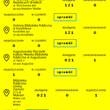
Nadolicach Wielkich
1 z 1
0
ul. Wrocławska 56A
55-003 Nadolice Wielkie
wypożyczone:
w czytelni:
sprawdź
0
0
Gminna Biblioteka Publiczna
dostępne:
zarezerwowane:
w Kuryłówce
1 z 1
0
Kuryłówka 527
37-303 Kuryłówka
wypożyczone:
w czytelni:
sprawdź
0
0
Augustowskie Placówki
Kultury Miejska Biblioteka
dostępne:
zarezerwowane:
Publiczna w Augustowie
0 z 1
1
ul. Hoża 7
16-300 Augustów
wypożyczone:
w czytelni:
sprawdź
1
0
Biblio­teka
Publiczna
Gminy
Zamość
dostępne:
zarezerwowane:
wypożyczone:
z/s w
0 z 1
0
1
Mokrem
Mokre 116
22-400
Mokre