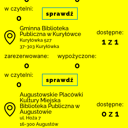
w czytelni:
sprawdź
0
Gminna Biblioteka
dostępne:
Publiczna w Kuryłówce
1 z 1
Kuryłówka 527
37-303 Kuryłówka
zarezerwowane:
wypożyczone:
0
0
w czytelni:
sprawdź
0
Augustowskie Placówki
Kultury Miejska
dostępne:
Biblioteka Publiczna w
Augustowie
0 z 1
ul. Hoża 7
16-300 Augustów