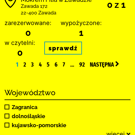
0 z 1
Zawada 172
22-400 Zawada
zarezerwowane:
wypożyczone:
0
1
w czytelni:
sprawdź
0
1
2
3
4
5
6
7
…
92
NASTĘPNA
Województwo
Zagranica
dolnośląskie
kujawsko-pomorskie
więcej