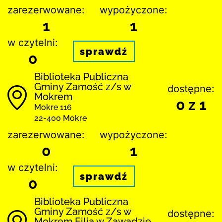
zarezerwowane:
wypożyczone:
1
1
w czytelni:
sprawdź
0
Biblio­teka Publiczna
Gminy Zamość z/s w
dostępne:
Mokrem
0 z 1
Mokre 116
22-400 Mokre
zarezerwowane:
wypożyczone:
0
1
w czytelni:
sprawdź
0
Biblio­teka Publiczna
Gminy Zamość z/s w
dostępne:
Mokrem Filia w Zawadzie