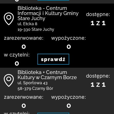
Biblioteka - Centrum
Informacji i Kultury Gminy
dostępne:
Stare Juchy
1 z 1
ul. Ełcka 8
19-330 Stare Juchy
zarezerwowane:
wypożyczone:
0
0
w czytelni:
sprawdź
0
Biblioteka + Centrum
dostępne:
Kultury w Czarnym Borze
1 z 1
ul. Sportowa 43
58-379 Czarny Bór
zarezerwowane:
wypożyczone:
0
0
w czytelni: