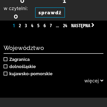
0
1
w czytelni:
sprawdź
0
1
2
3
4
5
6
7
…
24
NASTĘPNA
Województwo
Zagranica
dolnośląskie
kujawsko-pomorskie
więcej