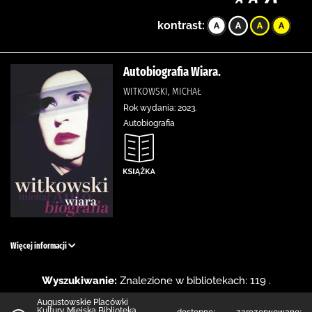
kontrast:
Autobiografia Wiara.
WITKOWSKI, MICHAŁ
Rok wydania: 2023.
Autobiografia
Więcej informacji
Wyszukiwanie:
Znalezione w bibliotekach: 119 .
Augustowskie Placówki
Kultury Miejska Biblioteka
dostępne:
zarezerwowane: