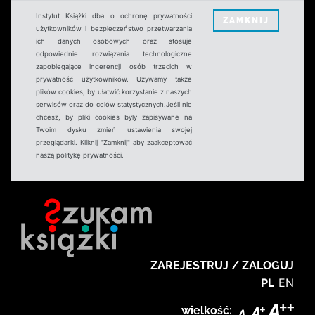
Instytut Książki dba o ochronę prywatności
ZAMKNIJ
użytkowników i bezpieczeństwo przetwarzania
ich danych osobowych oraz stosuje
odpowiednie rozwiązania technologiczne
zapobiegające ingerencji osób trzecich w
prywatność użytkowników. Używamy także
plików cookies, by ułatwić korzystanie z naszych
serwisów oraz do celów statystycznych.Jeśli nie
chcesz, by pliki cookies były zapisywane na
Twoim dysku zmień ustawienia swojej
przeglądarki. Kliknij "Zamknij" aby zaakceptować
naszą politykę prywatności.
ZAREJESTRUJ / ZALOGUJ
PL
EN
wielkość: