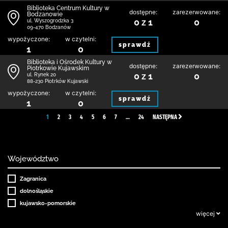
Biblioteka Centrum Kultury w
dostępne:
zarezerwowane:
Bodzanowie
0 z 1
0
ul. Wyszogrodzka 3
09-470 Bodzanów
wypożyczone:
w czytelni:
sprawdź
1
0
Biblioteka i Ośrodek Kultury w
dostępne:
zarezerwowane:
Piotrkowie Kujawskim
0 z 1
0
ul. Rynek 20
88-230 Piotrków Kujawski
wypożyczone:
w czytelni:
sprawdź
1
0
1
2
3
4
5
6
7
…
24
NASTĘPNA
Województwo
Zagranica
dolnośląskie
kujawsko-pomorskie
więcej