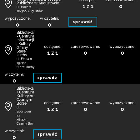
Publiczna w Augustowie
1 z 1
0
ul. Hoża 7
16-300 Augustów
wypożyczone:
w czytelni:
sprawdź
0
0
Biblioteka
- Centrum
Informacji
i Kultury
dostępne:
zarezerwowane:
wypożyczone:
Gminy
Stare
1 z 1
0
0
Juchy
ul. Ełcka 8
19-330
Stare Juchy
w czytelni:
sprawdź
0
Biblioteka
+ Centrum
Kultury w
Czarnym
dostępne:
zarezerwowane:
wypożyczone:
Borze
1 z 1
0
0
ul.
Sportowa
43
58-379
Czarny Bór
w czytelni:
sprawdź
0