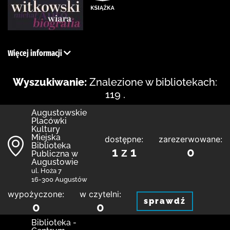
Więcej informacji
Wyszukiwanie:
Znalezione w bibliotekach:
119 .
Augustowskie
Placówki
Kultury
Miejska
dostępne:
zarezerwowane:
Biblioteka
1 z 1
0
Publiczna w
Augustowie
ul. Hoża 7
16-300 Augustów
wypożyczone:
w czytelni:
sprawdź
0
0
Biblioteka -