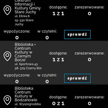
Centrum
Informacji i
dostępne:
zarezerwowane:
Kultury Gminy
Stare Juchy
1 z 1
0
ul. Ełcka 8
19-330 Stare
Juchy
wypożyczone:
w czytelni:
sprawdź
0
0
Biblioteka +
Centrum
Kultury w
dostępne:
zarezerwowane:
Czarnym
1 z 1
0
Borze
ul. Sportowa 43
58-379 Czarny Bór
wypożyczone:
w czytelni:
sprawdź
0
0
Biblioteka
Centrum
Kultury w
dostępne:
zarezerwowane:
Bodzanowie
0 z 1
0
ul. Wyszogrodzka