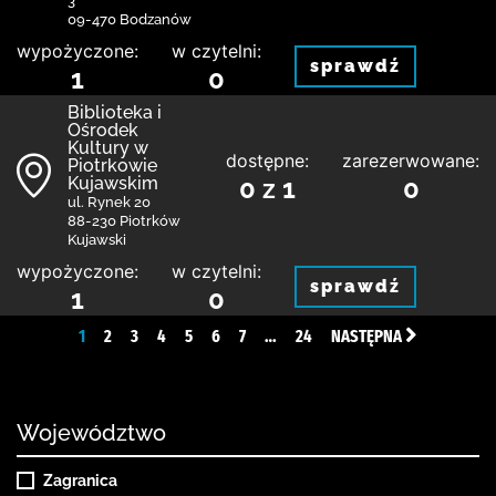
3
09-470 Bodzanów
wypożyczone:
w czytelni:
sprawdź
1
0
Biblioteka i
Ośrodek
Kultury w
dostępne:
zarezerwowane:
Piotrkowie
Kujawskim
0 z 1
0
ul. Rynek 20
88-230 Piotrków
Kujawski
wypożyczone:
w czytelni:
sprawdź
1
0
1
2
3
4
5
6
7
…
24
NASTĘPNA
Województwo
Zagranica