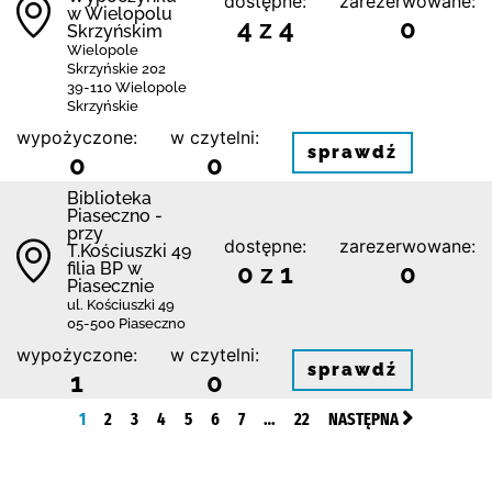
dostępne:
zarezerwowane:
w Wielopolu
4 z 4
0
Skrzyńskim
Wielopole
Skrzyńskie 202
39-110 Wielopole
Skrzyńskie
wypożyczone:
w czytelni:
sprawdź
0
0
Biblioteka
Piaseczno -
przy
dostępne:
zarezerwowane:
T.Kościuszki 49
filia BP w
0 z 1
0
Piasecznie
ul. Kościuszki 49
05-500 Piaseczno
wypożyczone:
w czytelni:
sprawdź
1
0
1
2
3
4
5
6
7
…
22
NASTĘPNA