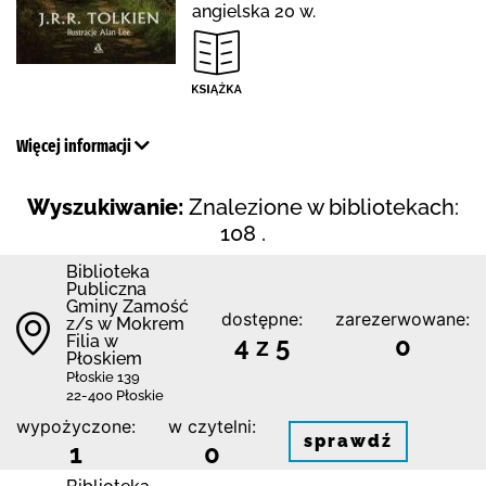
angielska 20 w.
Więcej informacji
Wyszukiwanie:
Znalezione w bibliotekach:
108 .
Biblio­teka
Publiczna
Gminy Zamość
dostępne:
zarezerwowane:
z/s w Mokrem
Filia w
4 z 5
0
Płoskiem
Płoskie 139
22-400 Płoskie
wypożyczone:
w czytelni:
sprawdź
1
0