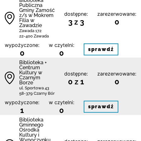
Biblio­teka
Publiczna
Gminy Zamość
dostępne:
zarezerwowane:
z/s w Mokrem
Filia w
3 z 3
0
Zawadzie
Zawada 172
22-400 Zawada
wypożyczone:
w czytelni:
sprawdź
0
0
Biblioteka +
Centrum
Kultury w
dostępne:
zarezerwowane:
Czarnym
0 z 1
0
Borze
ul. Sportowa 43
58-379 Czarny Bór
wypożyczone:
w czytelni:
sprawdź
1
0
Biblioteka
Gminnego
Ośrodka
Kultury i
Wypoczynku