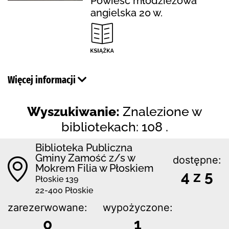
Powieść młodzieżowa
angielska 20 w.
Więcej informacji
Wyszukiwanie:
Znalezione w
bibliotekach: 108 .
Biblio­teka Publiczna
Gminy Zamość z/s w
dostępne:
Mokrem Filia w Płoskiem
4 z 5
Płoskie 139
22-400 Płoskie
zarezerwowane:
wypożyczone:
0
1