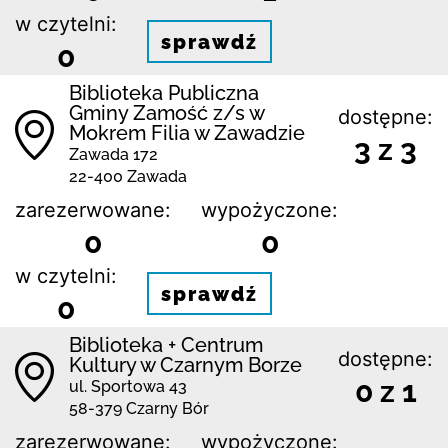
w czytelni:
sprawdź
0
Biblio­teka Publiczna
Gminy Zamość z/s w
dostępne:
Mokrem Filia w Zawadzie
3 z 3
Zawada 172
22-400 Zawada
zarezerwowane:
wypożyczone:
0
0
w czytelni:
sprawdź
0
Biblioteka + Centrum
dostępne:
Kultury w Czarnym Borze
0 z 1
ul. Sportowa 43
58-379 Czarny Bór
zarezerwowane:
wypożyczone: