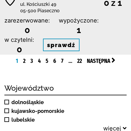
0 z 1
ul. Kościuszki 49
05-500 Piaseczno
zarezerwowane:
wypożyczone:
0
1
w czytelni:
sprawdź
0
1
2
3
4
5
6
7
…
22
NASTĘPNA
Województwo
dolnośląskie
kujawsko-pomorskie
lubelskie
więcej