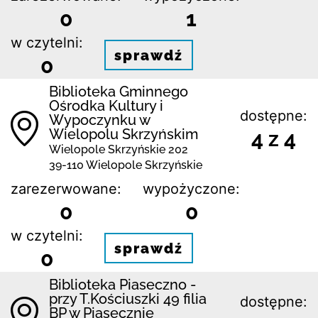
0
1
w czytelni:
sprawdź
0
Biblioteka Gminnego
Ośrodka Kultury i
dostępne:
Wypoczynku w
Wielopolu Skrzyńskim
4 z 4
Wielopole Skrzyńskie 202
39-110 Wielopole Skrzyńskie
zarezerwowane:
wypożyczone:
0
0
w czytelni:
sprawdź
0
Biblioteka Piaseczno -
przy T.Kościuszki 49 filia
dostępne:
BP w Piasecznie