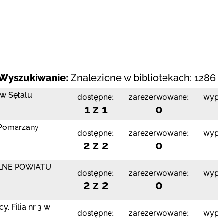
Wyszukiwanie:
Znalezione w bibliotekach: 1286 
 w Sętalu
dostępne:
zarezerwowane:
wyp
1 z 1
0
a Pomarzany
dostępne:
zarezerwowane:
wyp
2 z 2
0
LNE POWIATU
dostępne:
zarezerwowane:
wyp
2 z 2
0
. Filia nr 3 w
dostępne:
zarezerwowane:
wyp