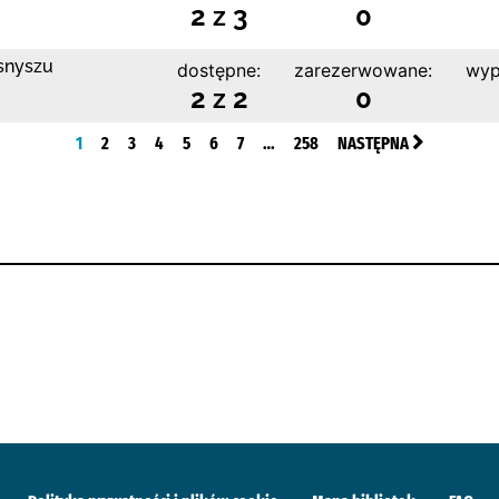
2 z 3
0
snyszu
dostępne:
zarezerwowane:
wyp
2 z 2
0
1
2
3
4
5
6
7
…
258
NASTĘPNA