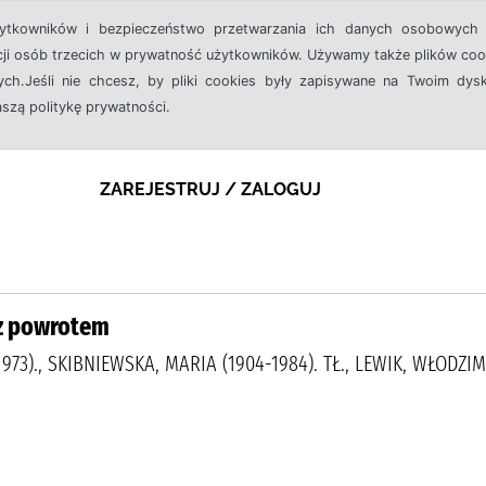
żytkowników i bezpieczeństwo przetwarzania ich danych osobowych 
cji osób trzecich w prywatność użytkowników. Używamy także plików cook
ch.Jeśli nie chcesz, by pliki cookies były zapisywane na Twoim dysk
aszą politykę prywatności.
ZAREJESTRUJ / ZALOGUJ
 z powrotem
2-1973)., SKIBNIEWSKA, MARIA (1904-1984). TŁ., LEWIK, WŁODZ