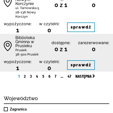
Korczynie
0 z 1
0
ul. Tarnowska 5
28-136 Nowy
Korczyn
wypożyczone:
w czytelni:
sprawdź
1
0
Biblioteka
Gminna w
dostępne:
zarezerwowane:
Prusieku
0 z 1
0
Prusiek
38-500 Prusiek
wypożyczone:
w czytelni:
sprawdź
1
0
1
2
3
4
5
6
7
…
47
NASTĘPNA
Województwo
Zagranica