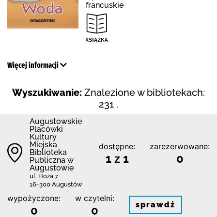
francuskie
Więcej informacji
Wyszukiwanie:
Znalezione w bibliotekach:
231 .
Augustowskie
Placówki
Kultury
Miejska
dostępne:
zarezerwowane:
Biblioteka
1 z 1
0
Publiczna w
Augustowie
ul. Hoża 7
16-300 Augustów
wypożyczone:
w czytelni:
sprawdź
0
0