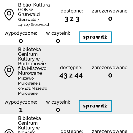
Biblio-Kultura
GOK w
dostępne:
zarezerwowane:
Grunwald
3 z 3
0
Gierzwałd 7
14-107 Gierzwałd
wypożyczone:
w czytelni:
sprawdź
0
0
Biblioteka
Centrum
Kultury w
Bodzanowie
dostępne:
zarezerwowane:
filia Miszewo
Murowane
43 z 44
0
Miszewo
Murowane 1
09-471 Miszewo
Murowane
wypożyczone:
w czytelni:
sprawdź
1
0
Biblioteka
Centrum
Kultury w
dostępne:
zarezerwowane:
Nowym