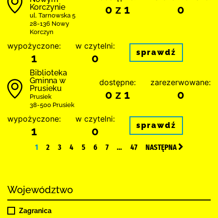
Korczynie
0 z 1
0
ul. Tarnowska 5
28-136 Nowy
Korczyn
wypożyczone:
w czytelni:
sprawdź
1
0
Biblioteka
Gminna w
dostępne:
zarezerwowane:
Prusieku
0 z 1
0
Prusiek
38-500 Prusiek
wypożyczone:
w czytelni:
sprawdź
1
0
1
2
3
4
5
6
7
…
47
NASTĘPNA
Województwo
Zagranica