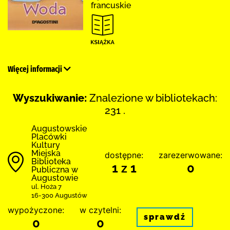
francuskie
Więcej informacji
Wyszukiwanie:
Znalezione w bibliotekach:
231 .
Augustowskie
Placówki
Kultury
Miejska
dostępne:
zarezerwowane:
Biblioteka
1 z 1
0
Publiczna w
Augustowie
ul. Hoża 7
16-300 Augustów
wypożyczone:
w czytelni:
sprawdź
0
0