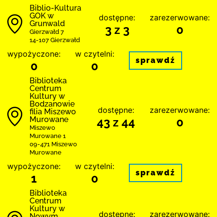
Biblio-Kultura
GOK w
dostępne:
zarezerwowane:
Grunwald
3 z 3
0
Gierzwałd 7
14-107 Gierzwałd
wypożyczone:
w czytelni:
sprawdź
0
0
Biblioteka
Centrum
Kultury w
Bodzanowie
dostępne:
zarezerwowane:
filia Miszewo
Murowane
43 z 44
0
Miszewo
Murowane 1
09-471 Miszewo
Murowane
wypożyczone:
w czytelni:
sprawdź
1
0
Biblioteka
Centrum
Kultury w
dostępne:
zarezerwowane:
Nowym