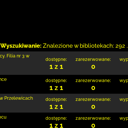
Wyszukiwanie:
Znalezione w bibliotekach: 292 .
. Filia nr 3 w
dostępne:
zarezerwowane:
wyp
1 z 1
0
nce
dostępne:
zarezerwowane:
wyp
1 z 1
0
 w Przelewicach
dostępne:
zarezerwowane:
wyp
1 z 1
0
pcu
dostępne:
zarezerwowane:
wyp
1 z 1
0