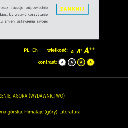
oraz stosuje odpowiednie
ZAMKNIJ
ies, by ułatwić korzystanie
u zmień ustawienia swojej
PL
EN
wielkość:
kontrast:
ACZENIE, AGORA (WYDAWNICTWO)
a górska, Himalaje (góry), Literatura