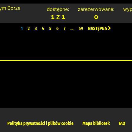
nym Borze
dostępne:
zarezerwowane:
wyp
1 z 1
0
1
2
3
4
5
6
7
…
59
NASTĘPNA
Polityka prywatności i plików cookie
Mapa bibliotek
FAQ