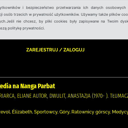
żytkowników i bezpieczeństwo przetwarzania ich danych osobowych 
cji osób trzecich w prywatność użytkowników. Używamy także plików cook
ch.Jeśli nie chcesz, by pliki cookies były zapisywane na Twoim dysk
aszą politykę prywatności.
ZAREJESTRUJ / ZALOGUJ
gedia na Nanga Parbat
TRIARCA, ELIANE AUTOR, DWULIT, ANASTAZJA (1970- ). TŁUM
evol, Élizabeth, Sportowcy, Góry, Ratownicy górscy, Medycyn