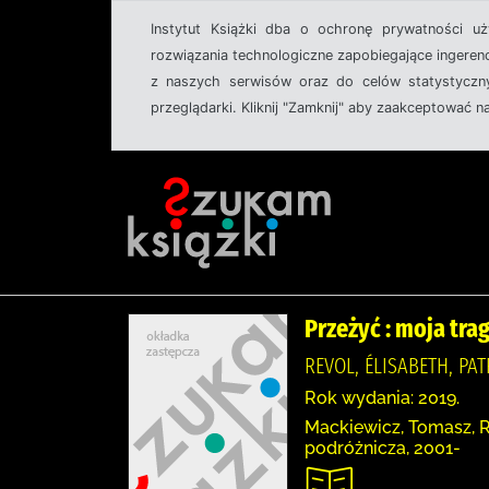
Instytut Książki dba o ochronę prywatności u
rozwiązania technologiczne zapobiegające ingeren
z naszych serwisów oraz do celów statystyczny
przeglądarki. Kliknij "Zamknij" aby zaakceptować n
Przeżyć : moja tra
REVOL, ÉLISABETH, PA
Rok wydania: 2019.
Mackiewicz, Tomasz, R
podróżnicza, 2001-