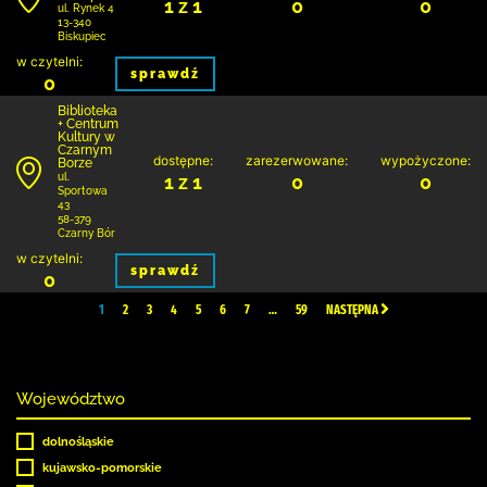
1 z 1
0
0
ul. Rynek 4
13-340
Biskupiec
w czytelni:
sprawdź
0
Biblioteka
+ Centrum
Kultury w
Czarnym
dostępne:
zarezerwowane:
wypożyczone:
Borze
1 z 1
0
0
ul.
Sportowa
43
58-379
Czarny Bór
w czytelni:
sprawdź
0
1
2
3
4
5
6
7
…
59
NASTĘPNA
Województwo
dolnośląskie
kujawsko-pomorskie