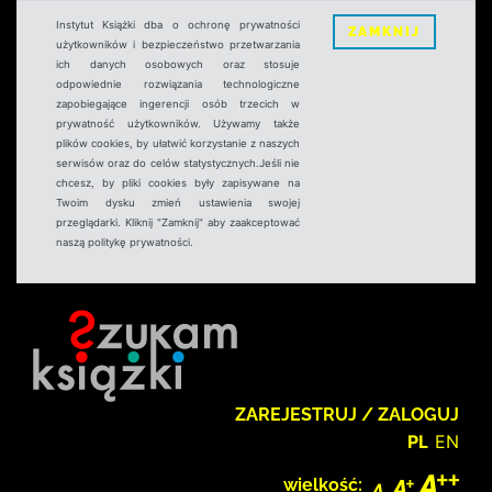
Instytut Książki dba o ochronę prywatności
ZAMKNIJ
użytkowników i bezpieczeństwo przetwarzania
ich danych osobowych oraz stosuje
odpowiednie rozwiązania technologiczne
zapobiegające ingerencji osób trzecich w
prywatność użytkowników. Używamy także
plików cookies, by ułatwić korzystanie z naszych
serwisów oraz do celów statystycznych.Jeśli nie
chcesz, by pliki cookies były zapisywane na
Twoim dysku zmień ustawienia swojej
przeglądarki. Kliknij "Zamknij" aby zaakceptować
naszą politykę prywatności.
ZAREJESTRUJ / ZALOGUJ
PL
EN
wielkość: