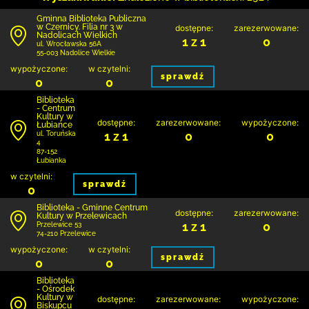
Gminna Biblioteka Publiczna
w Czernicy. Filia nr 3 w
dostępne:
zarezerwowane:
Nadolicach Wielkich
1 z 1
0
ul. Wrocławska 56A
55-003 Nadolice Wielkie
wypożyczone:
w czytelni:
sprawdź
0
0
Biblioteka
- Centrum
Kultury w
dostępne:
zarezerwowane:
wypożyczone:
Łubiance
1 z 1
0
0
ul. Toruńska
4
87-152
Łubianka
w czytelni:
sprawdź
0
Biblioteka - Gminne Centrum
dostępne:
zarezerwowane:
Kultury w Przelewicach
1 z 1
0
Przelewice 53
74-210 Przelewice
wypożyczone:
w czytelni:
sprawdź
0
0
Biblioteka
- Ośrodek
Kultury w
dostępne:
zarezerwowane:
wypożyczone:
Biskupcu