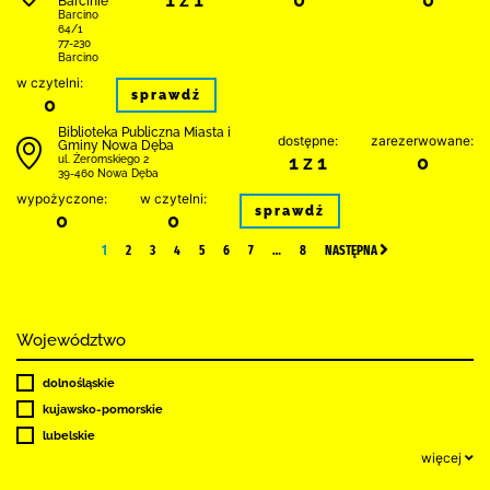
Barcinie
Barcino
64/1
77-230
Barcino
w czytelni:
sprawdź
0
Biblioteka Publiczna Miasta i
dostępne:
zarezerwowane:
Gminy Nowa Dęba
1 z 1
0
ul. Żeromskiego 2
39-460 Nowa Dęba
wypożyczone:
w czytelni:
sprawdź
0
0
1
2
3
4
5
6
7
…
8
NASTĘPNA
Województwo
dolnośląskie
kujawsko-pomorskie
lubelskie
więcej