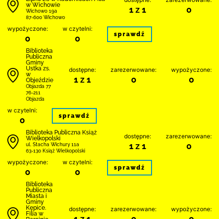
w Wichowie
1 z 1
0
Wichowo 19a
87-600 Wichowo
wypożyczone:
w czytelni:
sprawdź
0
0
Biblioteka
Publiczna
Gminy
Ustka zs.
dostępne:
zarezerwowane:
wypożyczone:
w
1 z 1
0
0
Objeździe
Objazda 77
76-211
Objazda
w czytelni:
sprawdź
0
Biblioteka Publiczna Książ
dostępne:
zarezerwowane:
Wielkopolski
1 z 1
0
ul. Stacha Wichury 11a
63-130 Książ Wielkopolski
wypożyczone:
w czytelni:
sprawdź
0
0
Biblioteka
Publiczna
Miasta i
Gminy
Kępice.
dostępne:
zarezerwowane:
wypożyczone:
Filia w
1 z 1
0
0