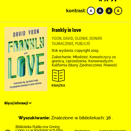
kontrast:
Frankly in love
YOON, DAVID, OLEJNIK, DONATA
TŁUMACZENIE, PUBLICAT
Rok wydania: copyright 2019.
Zakochanie, Młodzież, Koreańczycy za
granicą, Uprzedzenia, Konserwatyzm,
Kalifornia (Stany Zjednoczone), Powieść
Więcej informacji
Wyszukiwanie:
Znalezione w bibliotekach: 38 .
Biblioteka Publiczna Gminy
Lipno z.s w Radomicach Filia
dostępne:
zarezerwowane: