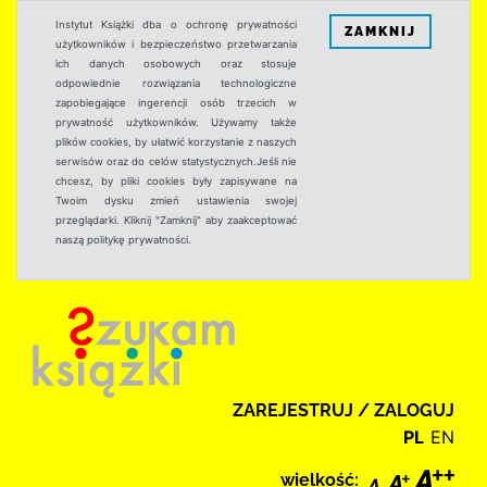
Instytut Książki dba o ochronę prywatności
ZAMKNIJ
użytkowników i bezpieczeństwo przetwarzania
ich danych osobowych oraz stosuje
odpowiednie rozwiązania technologiczne
zapobiegające ingerencji osób trzecich w
prywatność użytkowników. Używamy także
plików cookies, by ułatwić korzystanie z naszych
serwisów oraz do celów statystycznych.Jeśli nie
chcesz, by pliki cookies były zapisywane na
Twoim dysku zmień ustawienia swojej
przeglądarki. Kliknij "Zamknij" aby zaakceptować
naszą politykę prywatności.
ZAREJESTRUJ / ZALOGUJ
PL
EN
wielkość: