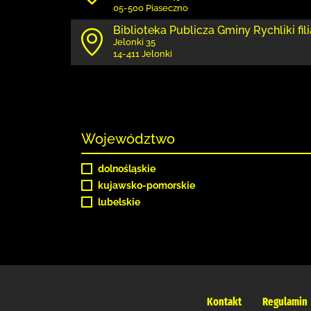
05-500 Piaseczno
Biblioteka Publicza Gminy Rychliki fili
Jelonki 35
14-411 Jelonki
Województwo
dolnośląskie
kujawsko-pomorskie
lubelskie
Kontakt
Regulamin