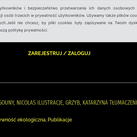
żytkowników i bezpieczeństwo przetwarzania ich danych osobowych 
cji osób trzecich w prywatność użytkowników. Używamy także plików cook
ch.Jeśli nie chcesz, by pliki cookies były zapisywane na Twoim dysk
aszą politykę prywatności.
ZAREJESTRUJ / ZALOGUJ
GOUNY, NICOLAS ILUSTRACJE, GRZYB, KATARZYNA TŁUMACZEN
ywność ekologiczna, Publikacje