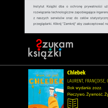
Instytut Książki dba o ochronę prywatności u
rozwiązania technologiczne zapobiegające ingeren
z naszych serwisów oraz do celów statystyczny
przeglądarki. Kliknij "Zamknij" aby zaakceptować n
Chlebek
LAURENT, FRANÇOISE, 
Rok wydania: 2022.
Pieczywo, Żywność, Ż