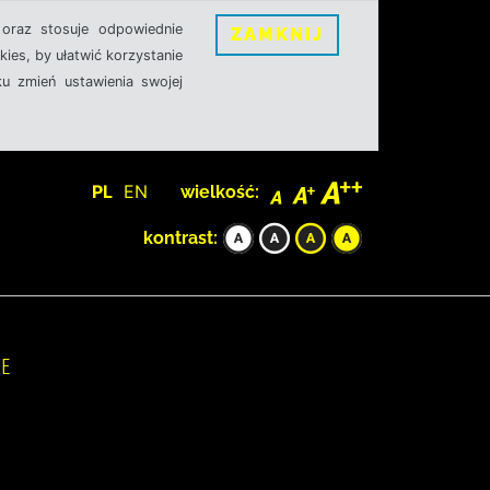
oraz stosuje odpowiednie
ZAMKNIJ
ies, by ułatwić korzystanie
u zmień ustawienia swojej
PL
EN
wielkość:
kontrast:
IE