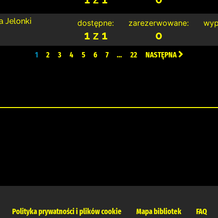
a Jelonki
dostępne:
zarezerwowane:
wyp
1 z 1
0
1
2
3
4
5
6
7
…
22
NASTĘPNA
Polityka prywatności i plików cookie
Mapa bibliotek
FAQ