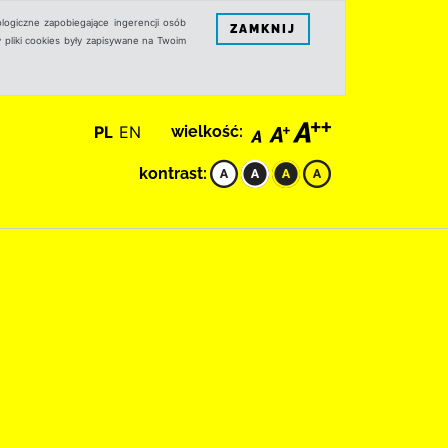
logiczne zapobiegające ingerencji osób
ZAMKNIJ
 pliki cookies były zapisywane na Twoim
PL
EN
wielkość:
kontrast: