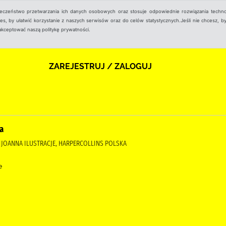
ieczeństwo przetwarzania ich danych osobowych oraz stosuje odpowiednie rozwiązania techno
, by ułatwić korzystanie z naszych serwisów oraz do celów statystycznych.Jeśli nie chcesz, by
aakceptować naszą politykę prywatności.
ZAREJESTRUJ / ZALOGUJ
a
, JOANNA ILUSTRACJE, HARPERCOLLINS POLSKA
e