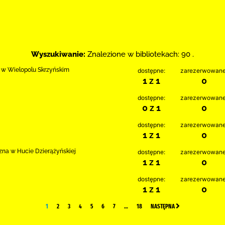
Wyszukiwanie:
Znalezione w bibliotekach: 90 .
 w Wielopolu Skrzyńskim
dostępne:
zarezerwowane
1 z 1
0
dostępne:
zarezerwowane
0 z 1
0
dostępne:
zarezerwowane
1 z 1
0
czna w Hucie Dzierążyńskiej
dostępne:
zarezerwowane
1 z 1
0
dostępne:
zarezerwowane
1 z 1
0
1
2
3
4
5
6
7
…
18
NASTĘPNA