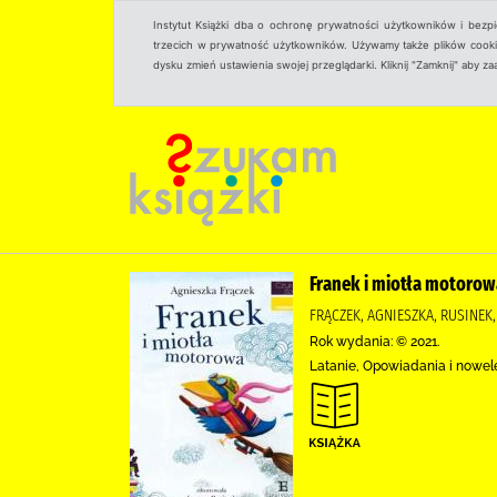
Instytut Książki dba o ochronę prywatności użytkowników i bezp
trzecich w prywatność użytkowników. Używamy także plików cookies
dysku zmień ustawienia swojej przeglądarki. Kliknij "Zamknij" aby z
Franek i miotła motorow
FRĄCZEK, AGNIESZKA, RUSINEK
Rok wydania: © 2021.
Latanie, Opowiadania i nowel