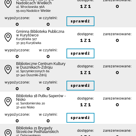
Nadolicach Wielkich
1 z 1
0
ul. Wrocławska 56A
55-003 Nadolice Wielkie
wypożyczone:
w czytelni:
sprawdź
0
0
Gminna Biblioteka Publiczna
dostępne:
zarezerwowane:
w Kuryłówce
1 z 1
0
Kuryłówka 527
37-303 Kuryłówka
wypożyczone:
w czytelni:
sprawdź
0
0
Biblioteczne Centrum Kultury
dostępne:
zarezerwowane:
w Dusznikach-Zdroju
1 z 1
0
ul. Sprzymierzonych 6a
57-340 Duszniki-Zdrój
wypożyczone:
w czytelni:
sprawdź
0
0
Biblioteka 18 Pułku Saperów -
dostępne:
zarezerwowane:
Nisko
1 z 1
0
ul. Sandomierska 20
37-400 Nisko
wypożyczone:
w czytelni:
sprawdź
0
0
Biblioteka 21 Brygady
dostępne:
zarezerwowane:
Strzelców Podhalańskich
ul. Dąbrowskiego