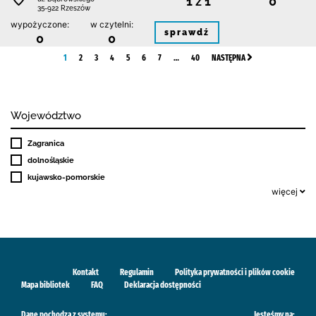
1 z 1
0
35-922 Rzeszów
wypożyczone:
w czytelni:
sprawdź
0
0
1
2
3
4
5
6
7
…
40
NASTĘPNA
Województwo
Zagranica
dolnośląskie
kujawsko-pomorskie
więcej
Kontakt
Regulamin
Polityka prywatności i plików cookie
Mapa bibliotek
FAQ
Deklaracja dostępności
Dane pochodzą z systemu:
Jesteśmy na: