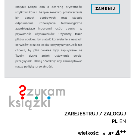
Instytut Książki dba o ochronę prywatności
ZAMKNIJ
użytkowników i bezpieczeństwo przetwarzania
ich danych osobowych oraz stosuje
odpowiednie rozwiązania technologiczne
zapobiegające ingerencji osób trzecich w
prywatność użytkowników. Używamy także
plików cookies, by ułatwić korzystanie z naszych
serwisów oraz do celów statystycznych.Jeśli nie
chcesz, by pliki cookies były zapisywane na
Twoim dysku zmień ustawienia swojej
przeglądarki. Kliknij "Zamknij" aby zaakceptować
naszą politykę prywatności.
ZAREJESTRUJ / ZALOGUJ
PL
EN
wielkość: