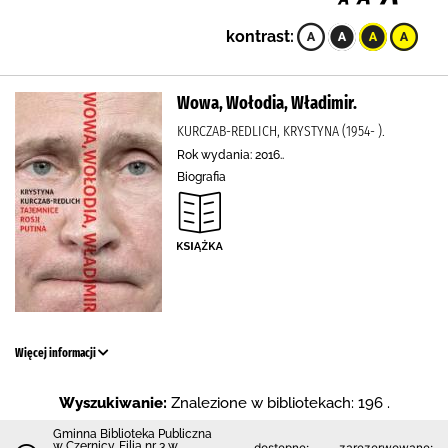
kontrast:
Wowa, Wołodia, Władimir.
KURCZAB-REDLICH, KRYSTYNA (1954- ).
Rok wydania: 2016..
Biografia
Więcej informacji
Wyszukiwanie:
Znalezione w bibliotekach: 196 .
Gminna Biblioteka Publiczna
w Czernicy. Filia nr 3 w
dostępne:
zarezerwowane: