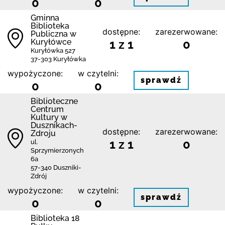
0
0
Gminna
Biblioteka
dostępne:
zarezerwowane:
Publiczna w
Kuryłówce
1 z 1
0
Kuryłówka 527
37-303 Kuryłówka
wypożyczone:
w czytelni:
sprawdź
0
0
Biblioteczne
Centrum
Kultury w
Dusznikach-
dostępne:
zarezerwowane:
Zdroju
1 z 1
0
ul.
Sprzymierzonych
6a
57-340 Duszniki-
Zdrój
wypożyczone:
w czytelni:
sprawdź
0
0
Biblioteka 18