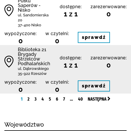
Pułku
Saperów -
dostępne:
zarezerwowane:
Nisko
1 z 1
0
ul. Sandomierska
20
37-400 Nisko
wypożyczone:
w czytelni:
sprawdź
0
0
Biblioteka 21
Brygady
dostępne:
zarezerwowane:
Strzelców
Podhalańskich
1 z 1
0
ul. Dąbrowskiego
35-922 Rzeszów
wypożyczone:
w czytelni:
sprawdź
0
0
1
2
3
4
5
6
7
…
40
NASTĘPNA
Województwo