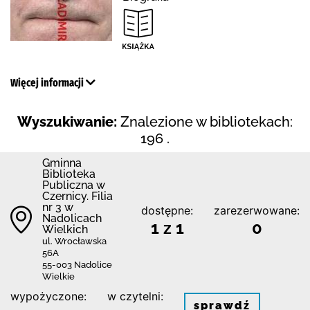
Więcej informacji
Wyszukiwanie:
Znalezione w bibliotekach:
196 .
Gminna
Biblioteka
Publiczna w
Czernicy. Filia
nr 3 w
dostępne:
zarezerwowane:
Nadolicach
1 z 1
0
Wielkich
ul. Wrocławska
56A
55-003 Nadolice
Wielkie
wypożyczone:
w czytelni:
sprawdź