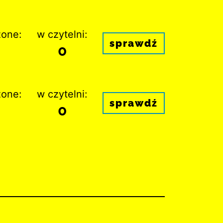
one:
w czytelni:
sprawdź
0
one:
w czytelni:
sprawdź
0