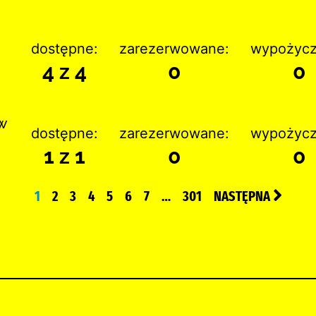
dostępne:
zarezerwowane:
wypożycz
4 z 4
0
0
w
dostępne:
zarezerwowane:
wypożycz
1 z 1
0
0
1
2
3
4
5
6
7
…
301
NASTĘPNA