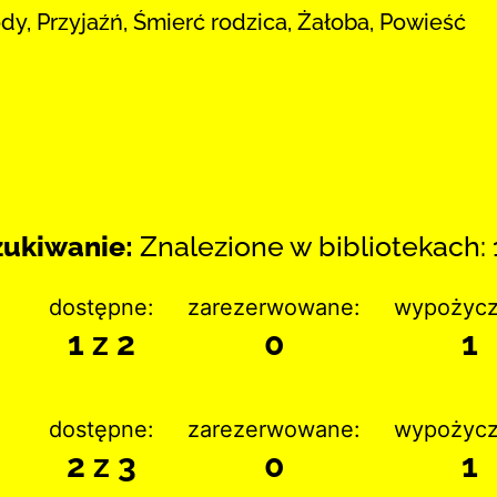
rody, Przyjaźń, Śmierć rodzica, Żałoba, Powieść
ukiwanie:
Znalezione w bibliotekach: 
dostępne:
zarezerwowane:
wypożycz
1 z 2
0
1
dostępne:
zarezerwowane:
wypożycz
2 z 3
0
1