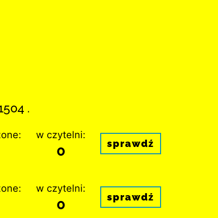
1504 .
one:
w czytelni:
sprawdź
0
one:
w czytelni:
sprawdź
0