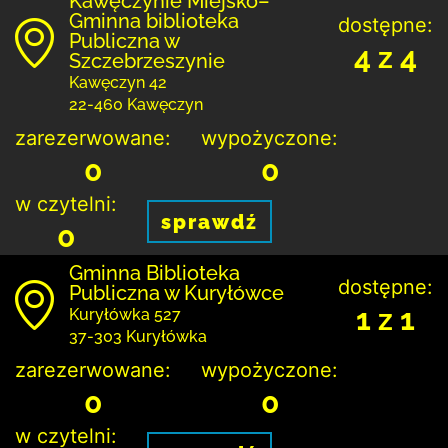
Kawęczynie Miejsko–
Gminna biblioteka
dostępne:
Publiczna w
4 z 4
Szczebrzeszynie
Kawęczyn 42
22-460 Kawęczyn
zarezerwowane:
wypożyczone:
0
0
w czytelni:
sprawdź
0
Gminna Biblioteka
dostępne:
Publiczna w Kuryłówce
1 z 1
Kuryłówka 527
37-303 Kuryłówka
zarezerwowane:
wypożyczone:
0
0
w czytelni: