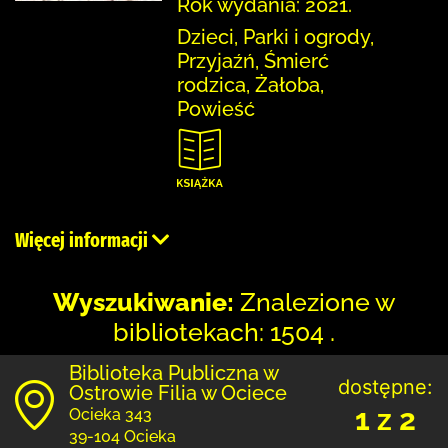
Rok wydania: 2021.
Dzieci, Parki i ogrody,
Przyjaźń, Śmierć
rodzica, Żałoba,
Powieść
Więcej informacji
Wyszukiwanie:
Znalezione w
bibliotekach: 1504 .
Biblioteka Publiczna w
dostępne:
Ostrowie Filia w Ociece
1 z 2
Ocieka 343
39-104 Ocieka