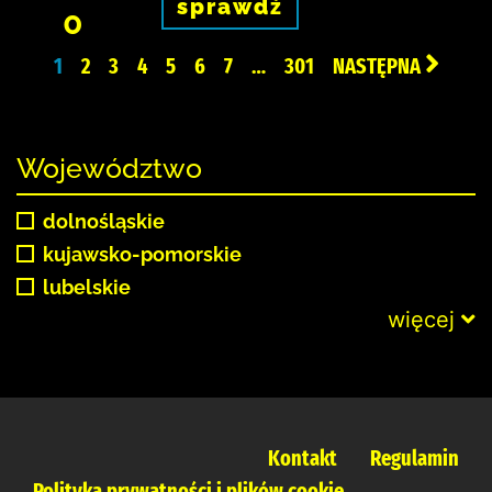
sprawdź
0
1
2
3
4
5
6
7
…
301
NASTĘPNA
Województwo
dolnośląskie
kujawsko-pomorskie
lubelskie
więcej
Kontakt
Regulamin
Polityka prywatności i plików cookie