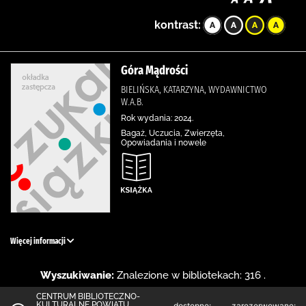
kontrast:
Góra Mądrości
BIELIŃSKA, KATARZYNA, WYDAWNICTWO
W.A.B.
Rok wydania: 2024.
Bagaż, Uczucia, Zwierzęta,
Opowiadania i nowele
Więcej informacji
Wyszukiwanie:
Znalezione w bibliotekach: 316 .
CENTRUM BIBLIOTECZNO-
KULTURALNE POWIATU
dostępne:
zarezerwowane: