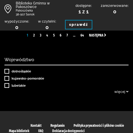
Biblioteka Gminna w
dostępne:
zarezerwowane:
Pakoszówce
1 z 1
0
Pakoszówka
38-507 Sanok
wypożyczone:
w czytelni:
sprawdź
0
0
1
2
3
4
5
6
7
…
64
NASTĘPNA
Województwo
dolnośląskie
kujawsko-pomorskie
lubelskie
więcej
Kontakt
Regulamin
Polityka prywatności i plików cookie
Mapa bibliotek
FAQ
Deklaracja dostępności