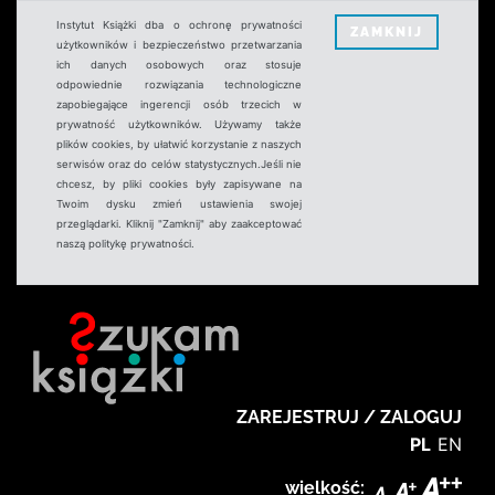
Instytut Książki dba o ochronę prywatności
ZAMKNIJ
użytkowników i bezpieczeństwo przetwarzania
ich danych osobowych oraz stosuje
odpowiednie rozwiązania technologiczne
zapobiegające ingerencji osób trzecich w
prywatność użytkowników. Używamy także
plików cookies, by ułatwić korzystanie z naszych
serwisów oraz do celów statystycznych.Jeśli nie
chcesz, by pliki cookies były zapisywane na
Twoim dysku zmień ustawienia swojej
przeglądarki. Kliknij "Zamknij" aby zaakceptować
naszą politykę prywatności.
ZAREJESTRUJ / ZALOGUJ
PL
EN
wielkość: