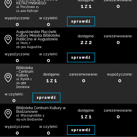
KĘTRZYŃSKIEGO
1 z 1
0
ul. Pocztowa 11
11-400 Kętrzyn
wypożyczone:
w czytelni:
sprawdź
0
0
Augustowskie Placówki
Kultury Miejska Biblioteka
dostępne:
zarezerwowane:
Publiczna w Augustowie
2 z 2
0
ul. Hoża 7
16-300 Augustów
wypożyczone:
w czytelni:
sprawdź
0
0
Biblioteka
- Centrum
dostępne:
zarezerwowane:
wypożyczone:
Kultury
1 z 1
0
0
ul. Rynek 1
20-388
Dominów
w czytelni:
sprawdź
0
Biblioteka Centrum Kultury w
dostępne:
zarezerwowane:
Bodzanowie
1 z 1
0
ul. Wyszogrodzka 3
09-470 Bodzanów
wypożyczone:
w czytelni:
sprawdź
0
0