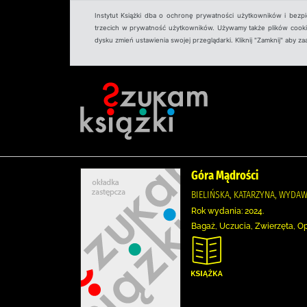
Instytut Książki dba o ochronę prywatności użytkowników i bezp
trzecich w prywatność użytkowników. Używamy także plików cookies
dysku zmień ustawienia swojej przeglądarki. Kliknij "Zamknij" aby z
Góra Mądrości
BIELIŃSKA, KATARZYNA, WYDAW
Rok wydania: 2024.
Bagaż, Uczucia, Zwierzęta, O