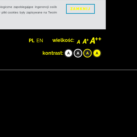
logiczne zapobiegające ingerencji osób
ZAMKNIJ
 pliki cookies były zapisywane na Twoim
PL
EN
wielkość:
kontrast: