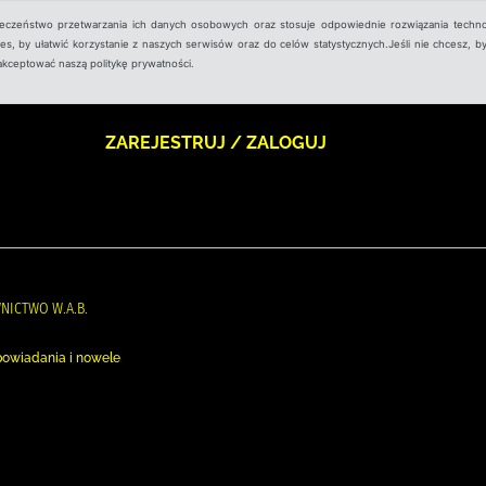
ieczeństwo przetwarzania ich danych osobowych oraz stosuje odpowiednie rozwiązania techno
, by ułatwić korzystanie z naszych serwisów oraz do celów statystycznych.Jeśli nie chcesz, by
aakceptować naszą politykę prywatności.
ZAREJESTRUJ / ZALOGUJ
NICTWO W.A.B.
powiadania i nowele