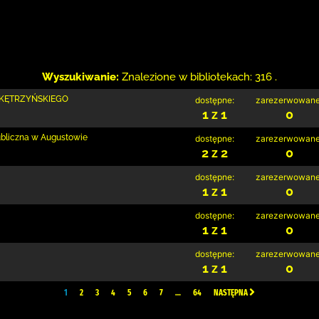
Wyszukiwanie:
Znalezione w bibliotekach: 316 .
 KĘTRZYŃSKIEGO
dostępne:
zarezerwowane
1 z 1
0
ubliczna w Augustowie
dostępne:
zarezerwowane
2 z 2
0
dostępne:
zarezerwowane
1 z 1
0
dostępne:
zarezerwowane
1 z 1
0
dostępne:
zarezerwowane
1 z 1
0
1
2
3
4
5
6
7
…
64
NASTĘPNA