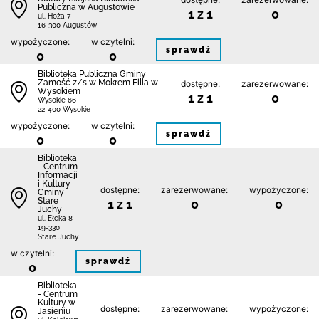
Publiczna w Augustowie
1 z 1
0
ul. Hoża 7
16-300 Augustów
wypożyczone:
w czytelni:
sprawdź
0
0
Biblio­teka Publiczna Gminy
Zamość z/s w Mokrem Filia w
dostępne:
zarezerwowane:
Wysokiem
1 z 1
0
Wysokie 66
22-400 Wysokie
wypożyczone:
w czytelni:
sprawdź
0
0
Biblioteka
- Centrum
Informacji
i Kultury
dostępne:
zarezerwowane:
wypożyczone:
Gminy
Stare
1 z 1
0
0
Juchy
ul. Ełcka 8
19-330
Stare Juchy
w czytelni:
sprawdź
0
Biblioteka
- Centrum
Kultury w
dostępne:
zarezerwowane:
wypożyczone:
Jasieniu