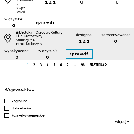
1 z 1
0
0
ul. Kolejowa
9
68-320
Jasień
w czytelni:
sprawdź
0
Biblioteka - Ośrodek Kultury
dostępne:
zarezerwowane:
Filia Krotoszyny
1 z 1
0
Krotoszyny 4A
13-340 Krotoszyny
wypożyczone:
w czytelni:
sprawdź
0
0
1
2
3
4
5
6
7
…
96
NASTĘPNA
Województwo
Zagranica
dolnośląskie
kujawsko-pomorskie
więcej