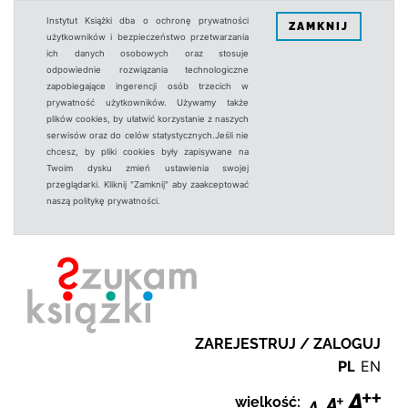
Instytut Książki dba o ochronę prywatności
ZAMKNIJ
użytkowników i bezpieczeństwo przetwarzania
ich danych osobowych oraz stosuje
odpowiednie rozwiązania technologiczne
zapobiegające ingerencji osób trzecich w
prywatność użytkowników. Używamy także
plików cookies, by ułatwić korzystanie z naszych
serwisów oraz do celów statystycznych.Jeśli nie
chcesz, by pliki cookies były zapisywane na
Twoim dysku zmień ustawienia swojej
przeglądarki. Kliknij "Zamknij" aby zaakceptować
naszą politykę prywatności.
ZAREJESTRUJ / ZALOGUJ
PL
EN
wielkość: