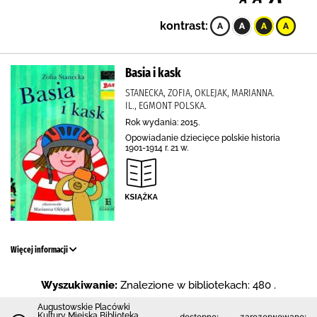
kontrast:
Basia i kask
STANECKA, ZOFIA, OKLEJAK, MARIANNA.
IL., EGMONT POLSKA.
Rok wydania: 2015.
Opowiadanie dziecięce polskie historia
1901-1914 r. 21 w.
Więcej informacji
Wyszukiwanie:
Znalezione w bibliotekach: 480 .
Augustowskie Placówki
Kultury Miejska Biblioteka
dostępne:
zarezerwowane: