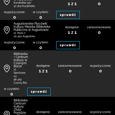
1 z 1
0
Kuryłówka 527
37-303 Kuryłówka
wypożyczone:
w czytelni:
sprawdź
0
0
Augustowskie Placówki
Kultury Miejska Biblioteka
dostępne:
zarezerwowane:
Publiczna w Augustowie
1 z 1
0
ul. Hoża 7
16-300 Augustów
wypożyczone:
w czytelni:
sprawdź
0
0
Biblioteka
+ Centrum
Kultury w
Czarnym
dostępne:
zarezerwowane:
wypożyczone:
Borze
1 z 1
0
0
ul.
Sportowa
43
58-379
Czarny Bór
w czytelni:
sprawdź
0
Biblioteka
Centrum
Kultury
Złote
dostępne:
zarezerwowane:
wypożyczone:
Ponidzie