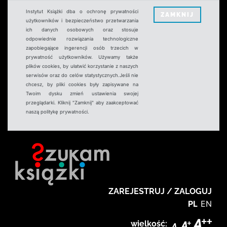
Instytut Książki dba o ochronę prywatności
ZAMKNIJ
użytkowników i bezpieczeństwo przetwarzania
ich danych osobowych oraz stosuje
odpowiednie rozwiązania technologiczne
zapobiegające ingerencji osób trzecich w
prywatność użytkowników. Używamy także
plików cookies, by ułatwić korzystanie z naszych
serwisów oraz do celów statystycznych.Jeśli nie
chcesz, by pliki cookies były zapisywane na
Twoim dysku zmień ustawienia swojej
przeglądarki. Kliknij "Zamknij" aby zaakceptować
naszą politykę prywatności.
ZAREJESTRUJ / ZALOGUJ
PL
EN
wielkość: