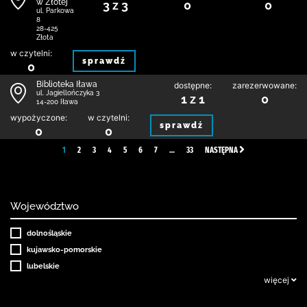
w Złotej
3 z 3
0
0
ul. Parkowa
8
28-425
Złota
w czytelni:
sprawdź
0
Biblioteka Iława
dostępne:
zarezerwowane:
ul. Jagiellończyka 3
1 z 1
0
14-200 Iława
wypożyczone:
w czytelni:
sprawdź
0
0
1
2
3
4
5
6
7
…
33
NASTĘPNA
Województwo
dolnośląskie
kujawsko-pomorskie
lubelskie
więcej