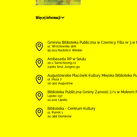
Więcej informacji
Gminna Biblioteka Publiczna w Czernicy. Filia nr 3 
ul. Wrocławska 56A
55-003 Nadolice Wielkie
Ambasada RP w Seulu
20-1 Samcheong-ro
03062 Seul Jongno-gu
Augustowskie Placówki Kultury Miejska Biblioteka P
ul. Hoża 7
16-300 Augustów
Biblio­teka Publiczna Gminy Zamość z/s w Mokrem Fi
Lipsko 197
22-400 Lipsko
Biblioteka - Centrum Kultury
ul. Rynek 1
20-388 Dominów