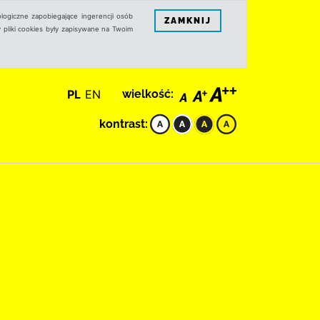
logiczne zapobiegające ingerencji osób
ZAMKNIJ
 pliki cookies były zapisywane na Twoim
PL
EN
wielkość:
kontrast: