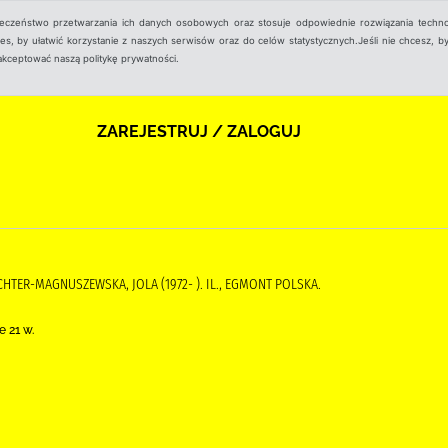
ieczeństwo przetwarzania ich danych osobowych oraz stosuje odpowiednie rozwiązania techno
, by ułatwić korzystanie z naszych serwisów oraz do celów statystycznych.Jeśli nie chcesz, by
aakceptować naszą politykę prywatności.
ZAREJESTRUJ / ZALOGUJ
RICHTER-MAGNUSZEWSKA, JOLA (1972- ). IL., EGMONT POLSKA.
 21 w.