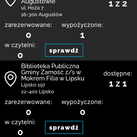
Augustowie
1 z 2
ul. Hoża 7
16-300 Augustów
zarezerwowane:
wypożyczone:
0
1
w czytelni:
sprawdź
0
Biblio­teka Publiczna
Gminy Zamość z/s w
dostępne:
Mokrem Filia w Lipsku
1 z 1
Lipsko 197
22-400 Lipsko
zarezerwowane:
wypożyczone:
0
0
w czytelni:
sprawdź
0