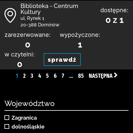
Biblioteka - Centrum
dostępne:
Kultury
0 z 1
ul. Rynek 1
20-388 Dominów
zarezerwowane:
wypożyczone:
0
1
w czytelni:
sprawdź
0
1
2
3
4
5
6
7
…
85
NASTĘPNA
Województwo
Zagranica
dolnośląskie