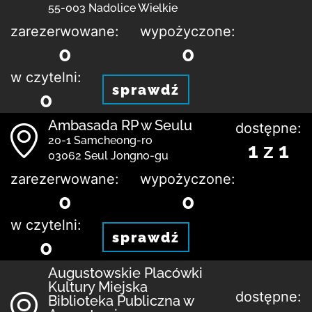
55-003 Nadolice Wielkie
zarezerwowane:
wypożyczone:
0
0
w czytelni:
sprawdź
0
Ambasada RP w Seulu
dostępne:
20-1 Samcheong-ro
1 z 1
03062 Seul Jongno-gu
zarezerwowane:
wypożyczone:
0
0
w czytelni:
sprawdź
0
Augustowskie Placówki
Kultury Miejska
dostępne:
Biblioteka Publiczna w