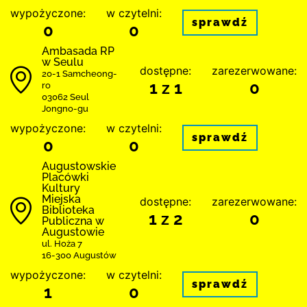
wypożyczone:
w czytelni:
sprawdź
0
0
Ambasada RP
w Seulu
dostępne:
zarezerwowane:
20-1 Samcheong-
1 z 1
0
ro
03062 Seul
Jongno-gu
wypożyczone:
w czytelni:
sprawdź
0
0
Augustowskie
Placówki
Kultury
Miejska
dostępne:
zarezerwowane:
Biblioteka
1 z 2
0
Publiczna w
Augustowie
ul. Hoża 7
16-300 Augustów
wypożyczone:
w czytelni:
sprawdź
1
0