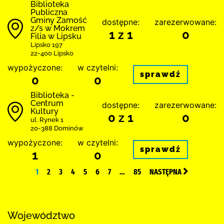
Biblio­teka
Publiczna
Gminy Zamość
dostępne:
zarezerwowane:
z/s w Mokrem
1 z 1
0
Filia w Lipsku
Lipsko 197
22-400 Lipsko
wypożyczone:
w czytelni:
sprawdź
0
0
Biblioteka -
Centrum
dostępne:
zarezerwowane:
Kultury
0 z 1
0
ul. Rynek 1
20-388 Dominów
wypożyczone:
w czytelni:
sprawdź
1
0
1
2
3
4
5
6
7
…
85
NASTĘPNA
Województwo