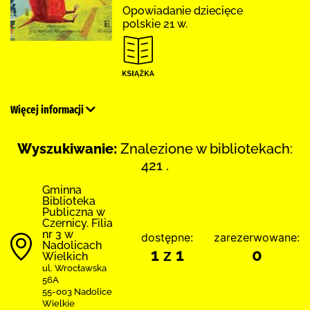
Opowiadanie dziecięce
polskie 21 w.
Więcej informacji
Wyszukiwanie:
Znalezione w bibliotekach:
421 .
Gminna
Biblioteka
Publiczna w
Czernicy. Filia
nr 3 w
dostępne:
zarezerwowane:
Nadolicach
1 z 1
0
Wielkich
ul. Wrocławska
56A
55-003 Nadolice
Wielkie