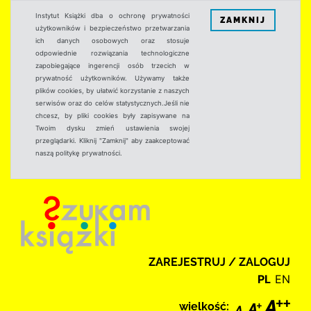
Instytut Książki dba o ochronę prywatności
ZAMKNIJ
użytkowników i bezpieczeństwo przetwarzania
ich danych osobowych oraz stosuje
odpowiednie rozwiązania technologiczne
zapobiegające ingerencji osób trzecich w
prywatność użytkowników. Używamy także
plików cookies, by ułatwić korzystanie z naszych
serwisów oraz do celów statystycznych.Jeśli nie
chcesz, by pliki cookies były zapisywane na
Twoim dysku zmień ustawienia swojej
przeglądarki. Kliknij "Zamknij" aby zaakceptować
naszą politykę prywatności.
ZAREJESTRUJ / ZALOGUJ
PL
EN
wielkość: