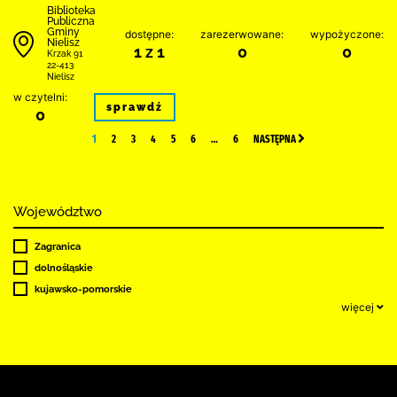
Biblioteka
Publiczna
Gminy
dostępne:
zarezerwowane:
wypożyczone:
Nielisz
1 z 1
0
0
Krzak 91
22-413
Nielisz
w czytelni:
sprawdź
0
1
2
3
4
5
6
…
6
NASTĘPNA
Województwo
Zagranica
dolnośląskie
kujawsko-pomorskie
więcej