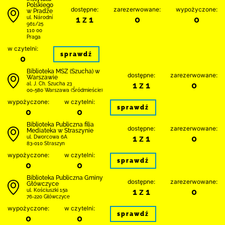
Polskiego
dostępne:
zarezerwowane:
wypożyczone:
w Pradze
1 z 1
0
0
ul. Národní
961/25
110 00
Praga
w czytelni:
sprawdź
0
Biblioteka MSZ (Szucha) w
dostępne:
zarezerwowane:
Warszawie
1 z 1
0
al. J. Ch. Szucha 23
00-580 Warszawa (Śródmieście)
wypożyczone:
w czytelni:
sprawdź
0
0
Biblioteka Publiczna filia
dostępne:
zarezerwowane:
Mediateka w Straszynie
1 z 1
0
ul. Dworcowa 6A
83-010 Straszyn
wypożyczone:
w czytelni:
sprawdź
0
0
Biblioteka Publiczna Gminy
dostępne:
zarezerwowane:
Główczyce
1 z 1
0
ul. Kościuszki 15a
76-220 Główczyce
wypożyczone:
w czytelni:
sprawdź
0
0