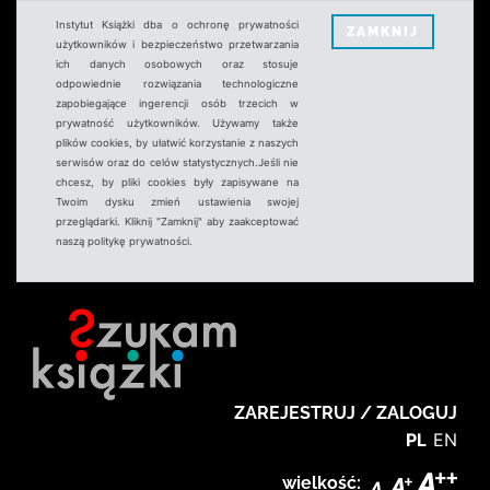
Instytut Książki dba o ochronę prywatności
ZAMKNIJ
użytkowników i bezpieczeństwo przetwarzania
ich danych osobowych oraz stosuje
odpowiednie rozwiązania technologiczne
zapobiegające ingerencji osób trzecich w
prywatność użytkowników. Używamy także
plików cookies, by ułatwić korzystanie z naszych
serwisów oraz do celów statystycznych.Jeśli nie
chcesz, by pliki cookies były zapisywane na
Twoim dysku zmień ustawienia swojej
przeglądarki. Kliknij "Zamknij" aby zaakceptować
naszą politykę prywatności.
ZAREJESTRUJ / ZALOGUJ
PL
EN
wielkość: