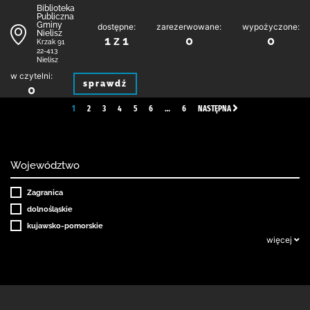
Biblioteka
Publiczna
Gminy
dostępne:
zarezerwowane:
wypożyczone:
Nielisz
1 z 1
0
0
Krzak 91
22-413
Nielisz
w czytelni:
sprawdź
0
1
2
3
4
5
6
…
6
NASTĘPNA
Województwo
Zagranica
dolnośląskie
kujawsko-pomorskie
więcej