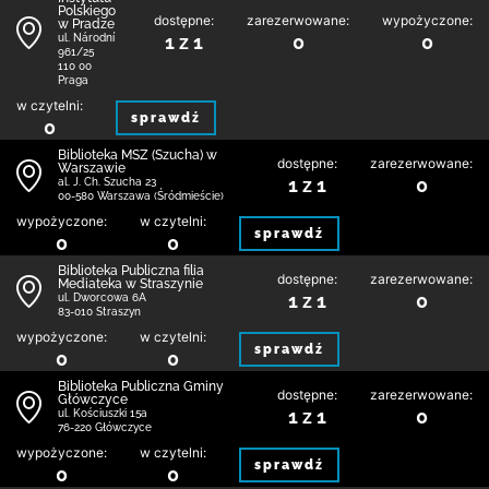
Polskiego
dostępne:
zarezerwowane:
wypożyczone:
w Pradze
1 z 1
0
0
ul. Národní
961/25
110 00
Praga
w czytelni:
sprawdź
0
Biblioteka MSZ (Szucha) w
dostępne:
zarezerwowane:
Warszawie
1 z 1
0
al. J. Ch. Szucha 23
00-580 Warszawa (Śródmieście)
wypożyczone:
w czytelni:
sprawdź
0
0
Biblioteka Publiczna filia
dostępne:
zarezerwowane:
Mediateka w Straszynie
1 z 1
0
ul. Dworcowa 6A
83-010 Straszyn
wypożyczone:
w czytelni:
sprawdź
0
0
Biblioteka Publiczna Gminy
dostępne:
zarezerwowane:
Główczyce
1 z 1
0
ul. Kościuszki 15a
76-220 Główczyce
wypożyczone:
w czytelni:
sprawdź
0
0