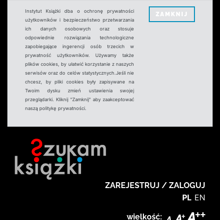
Instytut Książki dba o ochronę prywatności
ZAMKNIJ
użytkowników i bezpieczeństwo przetwarzania
ich danych osobowych oraz stosuje
odpowiednie rozwiązania technologiczne
zapobiegające ingerencji osób trzecich w
prywatność użytkowników. Używamy także
plików cookies, by ułatwić korzystanie z naszych
serwisów oraz do celów statystycznych.Jeśli nie
chcesz, by pliki cookies były zapisywane na
Twoim dysku zmień ustawienia swojej
przeglądarki. Kliknij "Zamknij" aby zaakceptować
naszą politykę prywatności.
ZAREJESTRUJ / ZALOGUJ
PL
EN
wielkość: