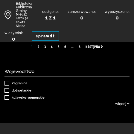
Biblioteka
Publiczna
Gminy
dostępne:
zarezerwowane:
wypożyczone:
Nielisz
1 z 1
0
0
Krzak 91
22-413
Nielisz
w czytelni:
sprawdź
0
1
2
3
4
5
6
…
6
NASTĘPNA
Województwo
Zagranica
dolnośląskie
kujawsko-pomorskie
więcej