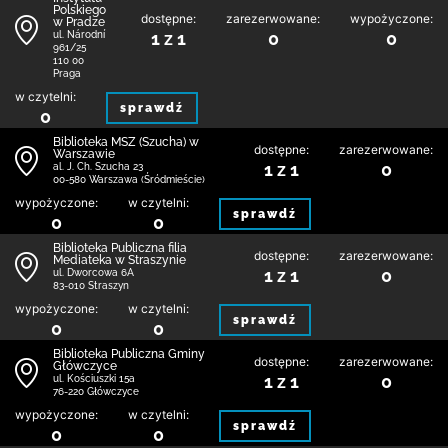
Polskiego
dostępne:
zarezerwowane:
wypożyczone:
w Pradze
1 z 1
0
0
ul. Národní
961/25
110 00
Praga
w czytelni:
sprawdź
0
Biblioteka MSZ (Szucha) w
dostępne:
zarezerwowane:
Warszawie
1 z 1
0
al. J. Ch. Szucha 23
00-580 Warszawa (Śródmieście)
wypożyczone:
w czytelni:
sprawdź
0
0
Biblioteka Publiczna filia
dostępne:
zarezerwowane:
Mediateka w Straszynie
1 z 1
0
ul. Dworcowa 6A
83-010 Straszyn
wypożyczone:
w czytelni:
sprawdź
0
0
Biblioteka Publiczna Gminy
dostępne:
zarezerwowane:
Główczyce
1 z 1
0
ul. Kościuszki 15a
76-220 Główczyce
wypożyczone:
w czytelni:
sprawdź
0
0