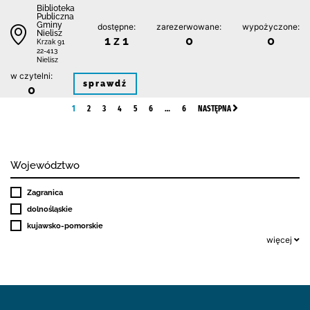
Biblioteka
Publiczna
Gminy
dostępne:
zarezerwowane:
wypożyczone:
Nielisz
1 z 1
0
0
Krzak 91
22-413
Nielisz
w czytelni:
sprawdź
0
1
2
3
4
5
6
…
6
NASTĘPNA
Województwo
Zagranica
dolnośląskie
kujawsko-pomorskie
więcej