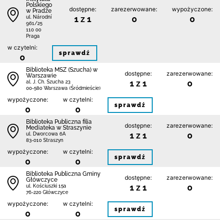
Polskiego
dostępne:
zarezerwowane:
wypożyczone:
w Pradze
1 z 1
0
0
ul. Národní
961/25
110 00
Praga
w czytelni:
sprawdź
0
Biblioteka MSZ (Szucha) w
dostępne:
zarezerwowane:
Warszawie
1 z 1
0
al. J. Ch. Szucha 23
00-580 Warszawa (Śródmieście)
wypożyczone:
w czytelni:
sprawdź
0
0
Biblioteka Publiczna filia
dostępne:
zarezerwowane:
Mediateka w Straszynie
1 z 1
0
ul. Dworcowa 6A
83-010 Straszyn
wypożyczone:
w czytelni:
sprawdź
0
0
Biblioteka Publiczna Gminy
dostępne:
zarezerwowane:
Główczyce
1 z 1
0
ul. Kościuszki 15a
76-220 Główczyce
wypożyczone:
w czytelni:
sprawdź
0
0