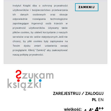
Instytut Książki dba o ochronę prywatności
ZAMKNIJ
użytkowników i bezpieczeństwo przetwarzania
ich danych osobowych oraz stosuje
odpowiednie rozwiązania technologiczne
zapobiegające ingerencji osób trzecich w
prywatność użytkowników. Używamy także
plików cookies, by ułatwić korzystanie z naszych
serwisów oraz do celów statystycznych.Jeśli nie
chcesz, by pliki cookies były zapisywane na
Twoim dysku zmień ustawienia swojej
przeglądarki. Kliknij "Zamknij" aby zaakceptować
naszą politykę prywatności.
ZAREJESTRUJ / ZALOGUJ
PL
EN
wielkość: