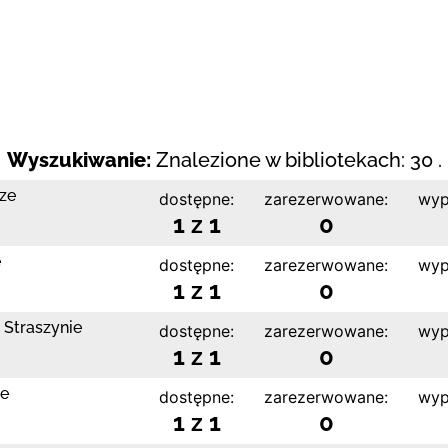
Wyszukiwanie:
Znalezione w bibliotekach: 30 .
dze
dostępne:
zarezerwowane:
wyp
1 z 1
0
e
dostępne:
zarezerwowane:
wyp
1 z 1
0
 Straszynie
dostępne:
zarezerwowane:
wyp
1 z 1
0
ce
dostępne:
zarezerwowane:
wyp
1 z 1
0