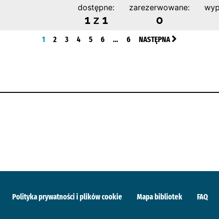
dostępne:
zarezerwowane:
wyp
1 z 1
0
1
2
3
4
5
6
…
6
NASTĘPNA
Polityka prywatności i plików cookie
Mapa bibliotek
FAQ