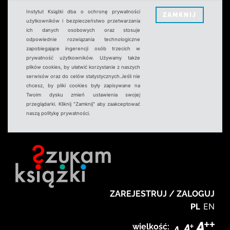
Instytut Książki dba o ochronę prywatności
ZAMKNIJ
użytkowników i bezpieczeństwo przetwarzania
ich danych osobowych oraz stosuje
odpowiednie rozwiązania technologiczne
zapobiegające ingerencji osób trzecich w
prywatność użytkowników. Używamy także
plików cookies, by ułatwić korzystanie z naszych
serwisów oraz do celów statystycznych.Jeśli nie
chcesz, by pliki cookies były zapisywane na
Twoim dysku zmień ustawienia swojej
przeglądarki. Kliknij "Zamknij" aby zaakceptować
naszą politykę prywatności.
ZAREJESTRUJ / ZALOGUJ
PL
EN
wielkość: