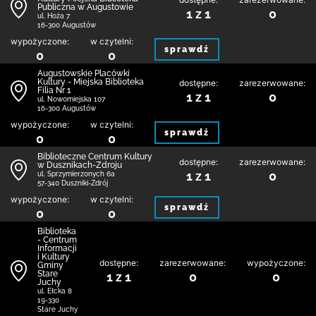
Publiczna w Augustowie
1 z 1
0
ul. Hoża 7
16-300 Augustów
wypożyczone:
w czytelni:
sprawdź
0
0
Augustowskie Placówki
Kultury - Miejska Biblioteka
dostępne:
zarezerwowane:
Filia Nr 1
1 z 1
0
ul. Nowomiejska 107
16-300 Augustów
wypożyczone:
w czytelni:
sprawdź
0
0
Biblioteczne Centrum Kultury
dostępne:
zarezerwowane:
w Dusznikach-Zdroju
1 z 1
0
ul. Sprzymierzonych 6a
57-340 Duszniki-Zdrój
wypożyczone:
w czytelni:
sprawdź
0
0
Biblioteka
- Centrum
Informacji
i Kultury
dostępne:
zarezerwowane:
wypożyczone:
Gminy
Stare
1 z 1
0
0
Juchy
ul. Ełcka 8
19-330
Stare Juchy