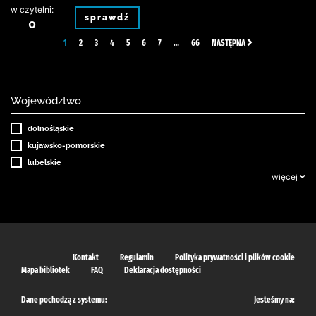
w czytelni:
sprawdź
0
1
2
3
4
5
6
7
…
66
NASTĘPNA
Województwo
dolnośląskie
kujawsko-pomorskie
lubelskie
więcej
Kontakt
Regulamin
Polityka prywatności i plików cookie
Mapa bibliotek
FAQ
Deklaracja dostępności
Dane pochodzą z systemu:
Jesteśmy na: