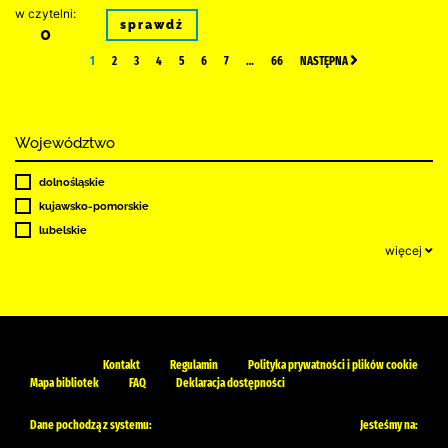
w czytelni:
sprawdź
0
1
2
3
4
5
6
7
…
66
NASTĘPNA
Województwo
dolnośląskie
kujawsko-pomorskie
lubelskie
więcej
Kontakt
Regulamin
Polityka prywatności i plików cookie
Mapa bibliotek
FAQ
Deklaracja dostępności
Dane pochodzą z systemu:
Jesteśmy na: