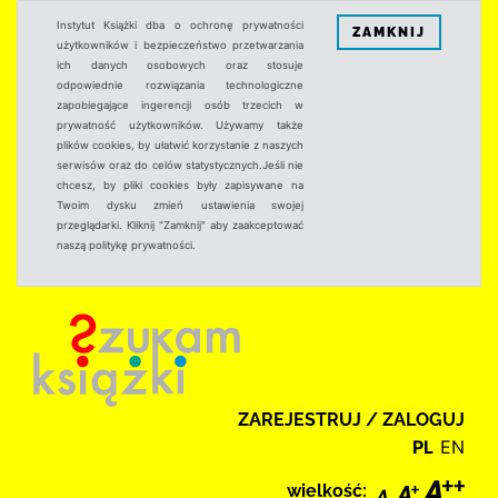
Instytut Książki dba o ochronę prywatności
ZAMKNIJ
użytkowników i bezpieczeństwo przetwarzania
ich danych osobowych oraz stosuje
odpowiednie rozwiązania technologiczne
zapobiegające ingerencji osób trzecich w
prywatność użytkowników. Używamy także
plików cookies, by ułatwić korzystanie z naszych
serwisów oraz do celów statystycznych.Jeśli nie
chcesz, by pliki cookies były zapisywane na
Twoim dysku zmień ustawienia swojej
przeglądarki. Kliknij "Zamknij" aby zaakceptować
naszą politykę prywatności.
ZAREJESTRUJ / ZALOGUJ
PL
EN
wielkość: