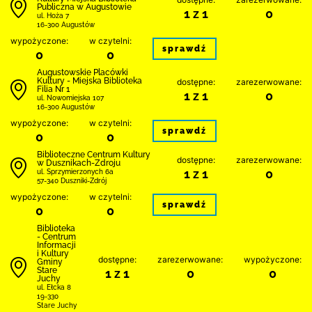
Publiczna w Augustowie
1 z 1
0
ul. Hoża 7
16-300 Augustów
wypożyczone:
w czytelni:
sprawdź
0
0
Augustowskie Placówki
Kultury - Miejska Biblioteka
dostępne:
zarezerwowane:
Filia Nr 1
1 z 1
0
ul. Nowomiejska 107
16-300 Augustów
wypożyczone:
w czytelni:
sprawdź
0
0
Biblioteczne Centrum Kultury
dostępne:
zarezerwowane:
w Dusznikach-Zdroju
1 z 1
0
ul. Sprzymierzonych 6a
57-340 Duszniki-Zdrój
wypożyczone:
w czytelni:
sprawdź
0
0
Biblioteka
- Centrum
Informacji
i Kultury
dostępne:
zarezerwowane:
wypożyczone:
Gminy
Stare
1 z 1
0
0
Juchy
ul. Ełcka 8
19-330
Stare Juchy