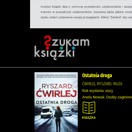
Instytut Książki dba o ochronę prywatności użytkowników i bezp
trzecich w prywatność użytkowników. Używamy także plików cookies
dysku zmień ustawienia swojej przeglądarki. Kliknij "Zamknij" aby z
Ostatnia droga
ĆWIRLEJ, RYSZARD, MUZA
Rok wydania: 2023.
Aneta Nowak, Osoby zaginione,