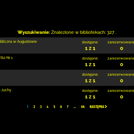
Wyszukiwanie:
Znalezione w bibliotekach: 327 .
ubliczna w Augustowie
dostępne:
zarezerwowane
1 z 1
0
lia Nr 1
dostępne:
zarezerwowane
1 z 1
0
dostępne:
zarezerwowane
1 z 1
0
e Juchy
dostępne:
zarezerwowane
1 z 1
0
1
2
3
4
5
6
7
…
66
NASTĘPNA