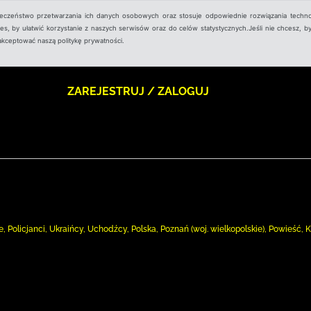
ieczeństwo przetwarzania ich danych osobowych oraz stosuje odpowiednie rozwiązania techno
, by ułatwić korzystanie z naszych serwisów oraz do celów statystycznych.Jeśli nie chcesz, by
aakceptować naszą politykę prywatności.
ZAREJESTRUJ / ZALOGUJ
 Policjanci, Ukraińcy, Uchodźcy, Polska, Poznań (woj. wielkopolskie), Powieść, K