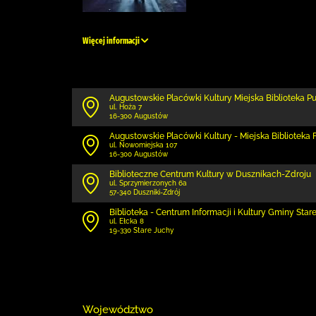
Więcej informacji
Augustowskie Placówki Kultury Miejska Biblioteka P
ul. Hoża 7
16-300 Augustów
Augustowskie Placówki Kultury - Miejska Biblioteka Fi
ul. Nowomiejska 107
16-300 Augustów
Biblioteczne Centrum Kultury w Dusznikach-Zdroju
ul. Sprzymierzonych 6a
57-340 Duszniki-Zdrój
Biblioteka - Centrum Informacji i Kultury Gminy Star
ul. Ełcka 8
19-330 Stare Juchy
Województwo