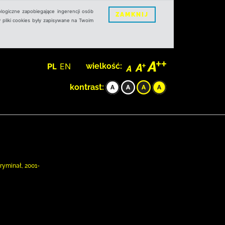
logiczne zapobiegające ingerencji osób
ZAMKNIJ
 pliki cookies były zapisywane na Twoim
PL
EN
wielkość:
kontrast:
ryminał, 2001-