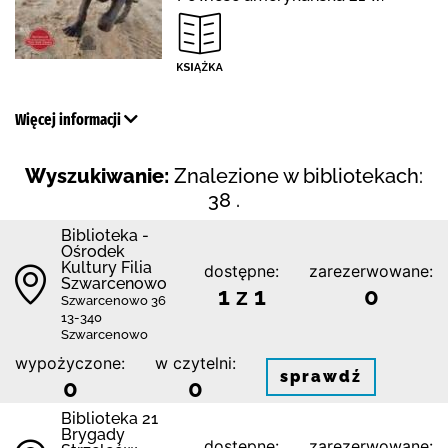
Więcej informacji
Wyszukiwanie:
Znalezione w bibliotekach:
38 .
Biblioteka -
Ośrodek
Kultury Filia
dostępne:
zarezerwowane:
Szwarcenowo
1 z 1
0
Szwarcenowo 36
13-340
Szwarcenowo
wypożyczone:
w czytelni:
sprawdź
0
0
Biblioteka 21
Brygady
dostępne:
zarezerwowane: