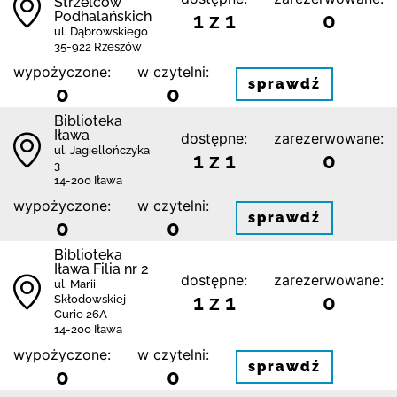
Strzelców
Podhalańskich
1 z 1
0
ul. Dąbrowskiego
35-922 Rzeszów
wypożyczone:
w czytelni:
sprawdź
0
0
Biblioteka
Iława
dostępne:
zarezerwowane:
ul. Jagiellończyka
1 z 1
0
3
14-200 Iława
wypożyczone:
w czytelni:
sprawdź
0
0
Biblioteka
Iława Filia nr 2
dostępne:
zarezerwowane:
ul. Marii
1 z 1
0
Skłodowskiej-
Curie 26A
14-200 Iława
wypożyczone:
w czytelni:
sprawdź
0
0