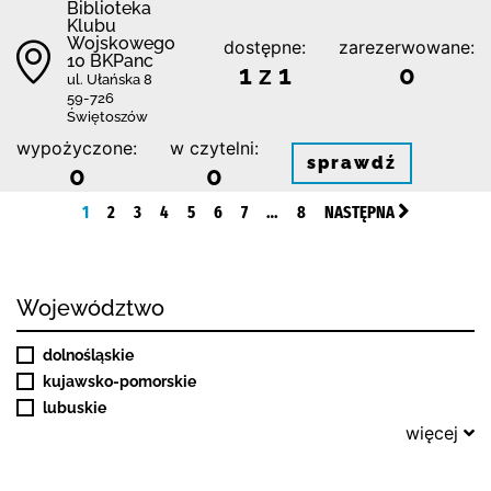
Biblioteka
Klubu
Wojskowego
dostępne:
zarezerwowane:
10 BKPanc
1 z 1
0
ul. Ułańska 8
59-726
Świętoszów
wypożyczone:
w czytelni:
sprawdź
0
0
1
2
3
4
5
6
7
…
8
NASTĘPNA
Województwo
dolnośląskie
kujawsko-pomorskie
lubuskie
więcej