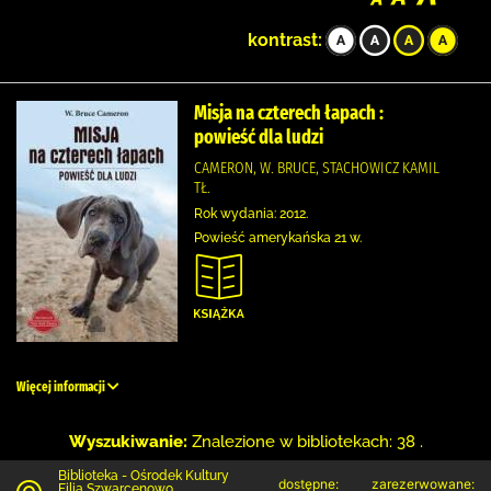
kontrast:
Misja na czterech łapach :
powieść dla ludzi
CAMERON, W. BRUCE, STACHOWICZ KAMIL
TŁ.
Rok wydania: 2012.
Powieść amerykańska 21 w.
Więcej informacji
Wyszukiwanie:
Znalezione w bibliotekach: 38 .
Biblioteka - Ośrodek Kultury
dostępne:
zarezerwowane:
Filia Szwarcenowo