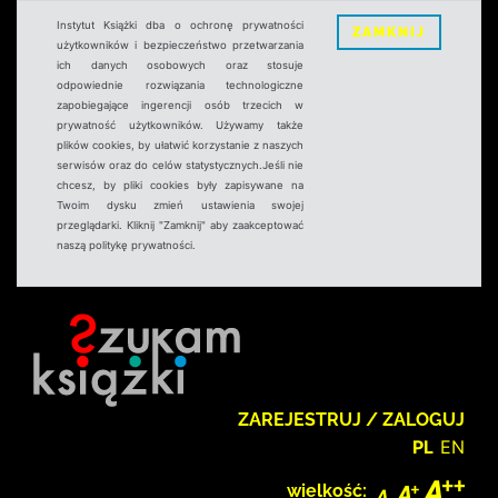
Instytut Książki dba o ochronę prywatności
ZAMKNIJ
użytkowników i bezpieczeństwo przetwarzania
ich danych osobowych oraz stosuje
odpowiednie rozwiązania technologiczne
zapobiegające ingerencji osób trzecich w
prywatność użytkowników. Używamy także
plików cookies, by ułatwić korzystanie z naszych
serwisów oraz do celów statystycznych.Jeśli nie
chcesz, by pliki cookies były zapisywane na
Twoim dysku zmień ustawienia swojej
przeglądarki. Kliknij "Zamknij" aby zaakceptować
naszą politykę prywatności.
ZAREJESTRUJ / ZALOGUJ
PL
EN
wielkość: