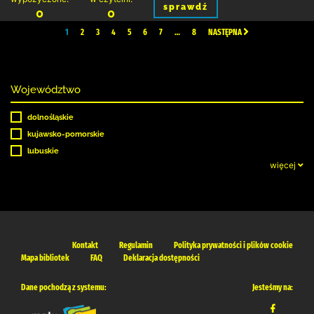
sprawdź
0
0
1
2
3
4
5
6
7
…
8
NASTĘPNA
Województwo
dolnośląskie
kujawsko-pomorskie
lubuskie
więcej
Kontakt
Regulamin
Polityka prywatności i plików cookie
Mapa bibliotek
FAQ
Deklaracja dostępności
Dane pochodzą z systemu:
Jesteśmy na: