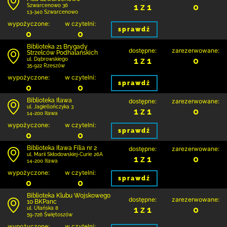
1 z 1
0
Szwarcenowo 36
13-340 Szwarcenowo
wypożyczone:
w czytelni:
sprawdź
0
0
Biblioteka 21 Brygady
dostępne:
zarezerwowane:
Strzelców Podhalańskich
1 z 1
0
ul. Dąbrowskiego
35-922 Rzeszów
wypożyczone:
w czytelni:
sprawdź
0
0
Biblioteka Iława
dostępne:
zarezerwowane:
ul. Jagiellończyka 3
1 z 1
0
14-200 Iława
wypożyczone:
w czytelni:
sprawdź
0
0
Biblioteka Iława Filia nr 2
dostępne:
zarezerwowane:
ul. Marii Skłodowskiej-Curie 26A
1 z 1
0
14-200 Iława
wypożyczone:
w czytelni:
sprawdź
0
0
Biblioteka Klubu Wojskowego
dostępne:
zarezerwowane:
10 BKPanc
1 z 1
0
ul. Ułańska 8
59-726 Świętoszów
wypożyczone:
w czytelni: