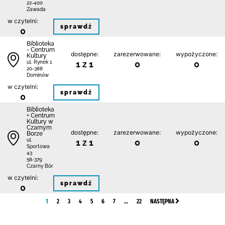
22-400
Zawada
w czytelni:
sprawdź
0
Biblioteka
- Centrum
dostępne:
zarezerwowane:
wypożyczone:
Kultury
1 z 1
0
0
ul. Rynek 1
20-388
Dominów
w czytelni:
sprawdź
0
Biblioteka
+ Centrum
Kultury w
Czarnym
dostępne:
zarezerwowane:
wypożyczone:
Borze
1 z 1
0
0
ul.
Sportowa
43
58-379
Czarny Bór
w czytelni:
sprawdź
0
1
2
3
4
5
6
7
…
22
NASTĘPNA