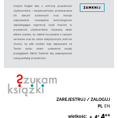
Instytut Książki dba o ochronę prywatności
ZAMKNIJ
użytkowników i bezpieczeństwo przetwarzania
ich danych osobowych oraz stosuje
odpowiednie rozwiązania technologiczne
zapobiegające ingerencji osób trzecich w
prywatność użytkowników. Używamy także
plików cookies, by ułatwić korzystanie z naszych
serwisów oraz do celów statystycznych.Jeśli nie
chcesz, by pliki cookies były zapisywane na
Twoim dysku zmień ustawienia swojej
przeglądarki. Kliknij "Zamknij" aby zaakceptować
naszą politykę prywatności.
ZAREJESTRUJ / ZALOGUJ
PL
EN
wielkość: