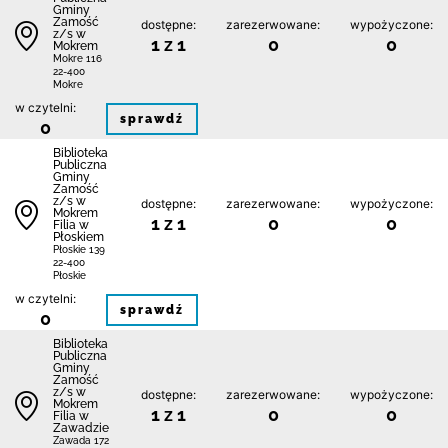
Gminy
Zamość
dostępne:
zarezerwowane:
wypożyczone:
z/s w
1 z 1
0
0
Mokrem
Mokre 116
22-400
Mokre
w czytelni:
sprawdź
0
Biblio­teka
Publiczna
Gminy
Zamość
z/s w
dostępne:
zarezerwowane:
wypożyczone:
Mokrem
1 z 1
0
0
Filia w
Płoskiem
Płoskie 139
22-400
Płoskie
w czytelni:
sprawdź
0
Biblio­teka
Publiczna
Gminy
Zamość
z/s w
dostępne:
zarezerwowane:
wypożyczone:
Mokrem
1 z 1
0
0
Filia w
Zawadzie
Zawada 172