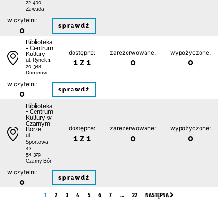
22-400
Zawada
w czytelni:
sprawdź
0
Biblioteka
- Centrum
dostępne:
zarezerwowane:
wypożyczone:
Kultury
1 z 1
0
0
ul. Rynek 1
20-388
Dominów
w czytelni:
sprawdź
0
Biblioteka
+ Centrum
Kultury w
Czarnym
dostępne:
zarezerwowane:
wypożyczone:
Borze
1 z 1
0
0
ul.
Sportowa
43
58-379
Czarny Bór
w czytelni:
sprawdź
0
1
2
3
4
5
6
7
…
22
NASTĘPNA