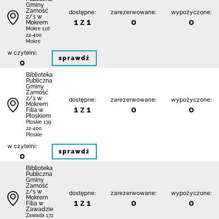
Gminy
Zamość
dostępne:
zarezerwowane:
wypożyczone:
z/s w
1 z 1
0
0
Mokrem
Mokre 116
22-400
Mokre
w czytelni:
sprawdź
0
Biblio­teka
Publiczna
Gminy
Zamość
z/s w
dostępne:
zarezerwowane:
wypożyczone:
Mokrem
1 z 1
0
0
Filia w
Płoskiem
Płoskie 139
22-400
Płoskie
w czytelni:
sprawdź
0
Biblio­teka
Publiczna
Gminy
Zamość
z/s w
dostępne:
zarezerwowane:
wypożyczone:
Mokrem
1 z 1
0
0
Filia w
Zawadzie
Zawada 172