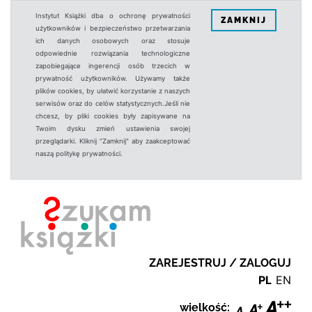
Instytut Książki dba o ochronę prywatności
ZAMKNIJ
użytkowników i bezpieczeństwo przetwarzania
ich danych osobowych oraz stosuje
odpowiednie rozwiązania technologiczne
zapobiegające ingerencji osób trzecich w
prywatność użytkowników. Używamy także
plików cookies, by ułatwić korzystanie z naszych
serwisów oraz do celów statystycznych.Jeśli nie
chcesz, by pliki cookies były zapisywane na
Twoim dysku zmień ustawienia swojej
przeglądarki. Kliknij "Zamknij" aby zaakceptować
naszą politykę prywatności.
ZAREJESTRUJ / ZALOGUJ
PL
EN
wielkość: