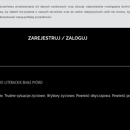
ieczeństwo przetwarzania ich danych osobowych oraz stosuje odpowiednie rozwiązania techno
, by ułatwić korzystanie z naszych serwisów oraz do celów statystycznych.Jeśli nie chcesz, by
aakceptować naszą politykę prywatności.
ZAREJESTRUJ / ZALOGUJ
O LITERACKIE BIAŁE PIÓRO
ie, Trudne sytuacje życiowe, Wybory życiowe, Powieść obyczajowa, Powieść p