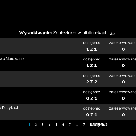
Wyszukiwanie:
Znalezione w bibliotekach: 35 .
dostępne:
zarezerwowane
1 z 1
0
szewo Murowane
dostępne:
zarezerwowane
1 z 1
0
dostępne:
zarezerwowane
2 z 2
0
dostępne:
zarezerwowane
0 z 1
0
 w Petrykach
dostępne:
zarezerwowane
0 z 1
0
1
2
3
4
5
6
7
…
7
NASTĘPNA