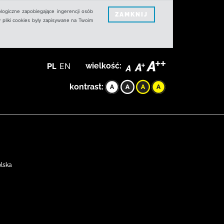
logiczne zapobiegające ingerencji osób
ZAMKNIJ
 pliki cookies były zapisywane na Twoim
PL
EN
wielkość:
kontrast:
olska