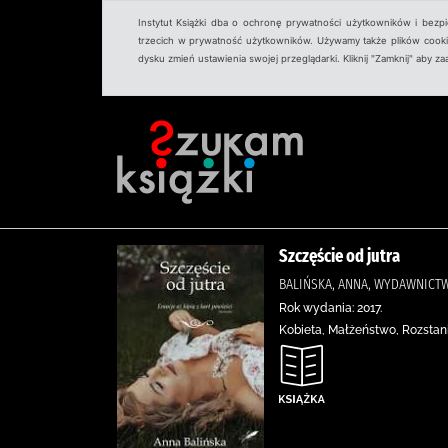
Instytut Książki dba o ochronę prywatności użytkowników i bezp
trzecich w prywatność użytkowników. Używamy także plików cookies
dysku zmień ustawienia swojej przeglądarki. Kliknij "Zamknij" aby z
Szczęście od jutra
BALIŃSKA, ANNA, WYDAWNICTW
Rok wydania: 2017.
Kobieta, Małżeństwo, Rozstan