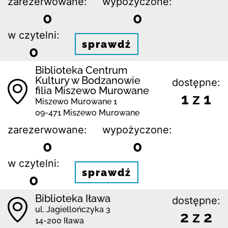
zarezerwowane:
wypożyczone:
0
0
w czytelni:
sprawdź
0
Biblioteka Centrum
Kultury w Bodzanowie
dostępne:
filia Miszewo Murowane
1 z 1
Miszewo Murowane 1
09-471 Miszewo Murowane
zarezerwowane:
wypożyczone:
0
0
w czytelni:
sprawdź
0
Biblioteka Iława
dostępne:
ul. Jagiellończyka 3
2 z 2
14-200 Iława