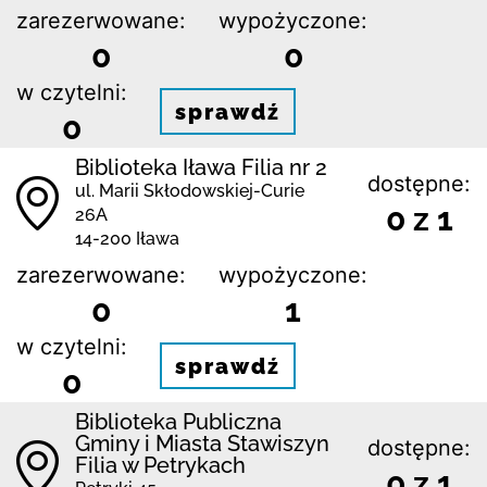
zarezerwowane:
wypożyczone:
0
0
w czytelni:
sprawdź
0
Biblioteka Iława Filia nr 2
dostępne:
ul. Marii Skłodowskiej-Curie
0 z 1
26A
14-200 Iława
zarezerwowane:
wypożyczone:
0
1
w czytelni:
sprawdź
0
Biblioteka Publiczna
Gminy i Miasta Stawiszyn
dostępne:
Filia w Petrykach
0 z 1