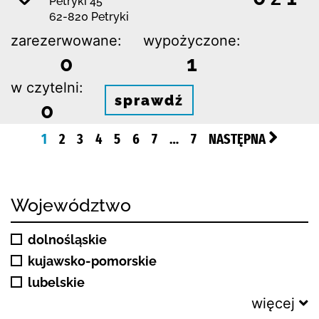
Petryki 45
62-820 Petryki
zarezerwowane:
wypożyczone:
0
1
w czytelni:
sprawdź
0
1
2
3
4
5
6
7
…
7
NASTĘPNA
Województwo
dolnośląskie
kujawsko-pomorskie
lubelskie
więcej