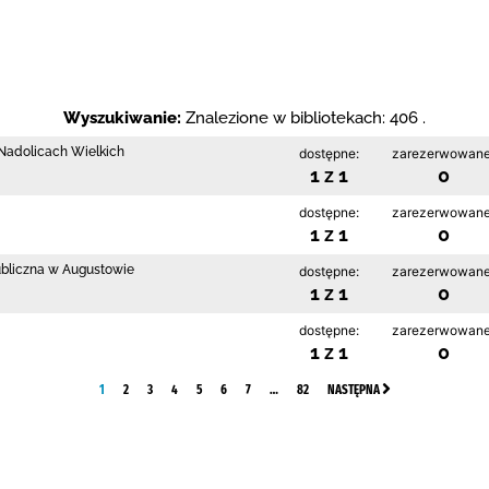
Wyszukiwanie:
Znalezione w bibliotekach: 406 .
w Nadolicach Wielkich
dostępne:
zarezerwowane
1 z 1
0
dostępne:
zarezerwowane
1 z 1
0
ubliczna w Augustowie
dostępne:
zarezerwowane
1 z 1
0
dostępne:
zarezerwowane
1 z 1
0
1
2
3
4
5
6
7
…
82
NASTĘPNA