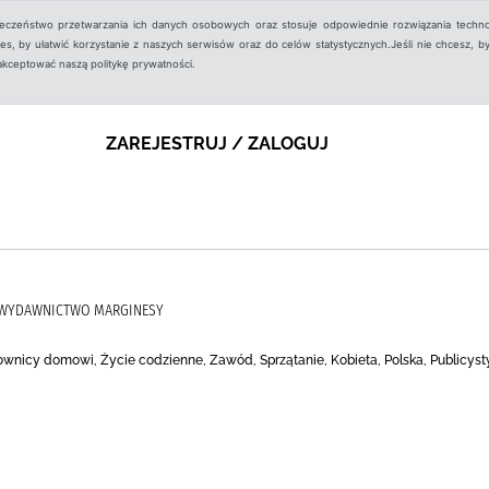
ieczeństwo przetwarzania ich danych osobowych oraz stosuje odpowiednie rozwiązania techno
, by ułatwić korzystanie z naszych serwisów oraz do celów statystycznych.Jeśli nie chcesz, by
aakceptować naszą politykę prywatności.
ZAREJESTRUJ / ZALOGUJ
, WYDAWNICTWO MARGINESY
cownicy domowi, Życie codzienne, Zawód, Sprzątanie, Kobieta, Polska, Publicyst