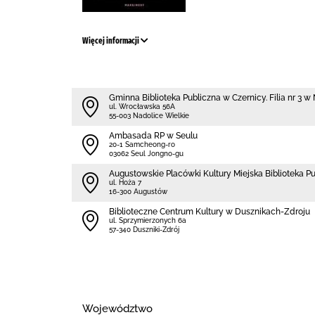
Więcej informacji
Gminna Biblioteka Publiczna w Czernicy. Filia nr 3 
ul. Wrocławska 56A
55-003 Nadolice Wielkie
Ambasada RP w Seulu
20-1 Samcheong-ro
03062 Seul Jongno-gu
Augustowskie Placówki Kultury Miejska Biblioteka P
ul. Hoża 7
16-300 Augustów
Biblioteczne Centrum Kultury w Dusznikach-Zdroju
ul. Sprzymierzonych 6a
57-340 Duszniki-Zdrój
Województwo