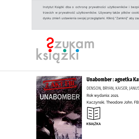
Instytut Książki dba o ochronę prywatności użytkowników i bezp
trzecich w prywatność użytkowników. Używamy także plików cookies
dysku zmień ustawienia swojej przeglądarki. Kliknij "Zamknij" aby z
Unabomber : agnetka Kat
DENSON, BRYAN, KAISER, JANU
Rok wydania: 2021.
Kaczynski, Theodore John, FBI