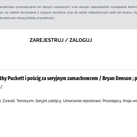
ieczeństwo przetwarzania ich danych osobowych oraz stosuje odpowiednie rozwiązania techno
, by ułatwić korzystanie z naszych serwisów oraz do celów statystycznych.Jeśli nie chcesz, by
aakceptować naszą politykę prywatności.
ZAREJESTRUJ / ZALOGUJ
hy Puckett i pościg za seryjnym zamachowcem / Bryan Denson ; prz
SZ
, Zawód, Terroryzm, Seryjni zabójcy, Umorzenie rejestrowe, Przestępcy, Kraje an