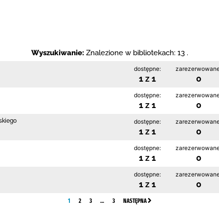
Wyszukiwanie:
Znalezione w bibliotekach: 13 .
dostępne:
zarezerwowane
1 z 1
0
dostępne:
zarezerwowane
1 z 1
0
ńskiego
dostępne:
zarezerwowane
1 z 1
0
dostępne:
zarezerwowane
1 z 1
0
dostępne:
zarezerwowane
1 z 1
0
1
2
3
…
3
NASTĘPNA