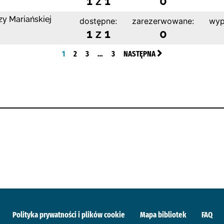
1 z 1
0
zy Mariańskiej
dostępne:
zarezerwowane:
wyp
1 z 1
0
1
2
3
…
3
NASTĘPNA
Polityka prywatności i plików cookie
Mapa bibliotek
FAQ