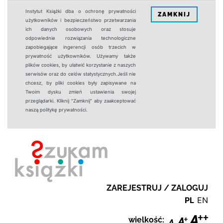
Instytut Książki dba o ochronę prywatności
ZAMKNIJ
użytkowników i bezpieczeństwo przetwarzania
ich danych osobowych oraz stosuje
odpowiednie rozwiązania technologiczne
zapobiegające ingerencji osób trzecich w
prywatność użytkowników. Używamy także
plików cookies, by ułatwić korzystanie z naszych
serwisów oraz do celów statystycznych.Jeśli nie
chcesz, by pliki cookies były zapisywane na
Twoim dysku zmień ustawienia swojej
przeglądarki. Kliknij "Zamknij" aby zaakceptować
naszą politykę prywatności.
ZAREJESTRUJ / ZALOGUJ
PL
EN
wielkość: