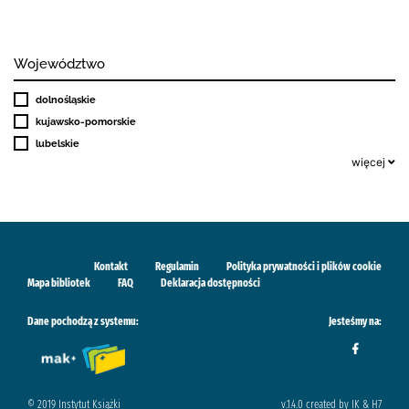
Województwo
dolnośląskie
kujawsko-pomorskie
lubelskie
więcej
Kontakt
Regulamin
Polityka prywatności i plików cookie
Mapa bibliotek
FAQ
Deklaracja dostępności
Dane pochodzą z systemu:
Jesteśmy na:
© 2019 Instytut Książki
v.1.4.0 created by IK & H7