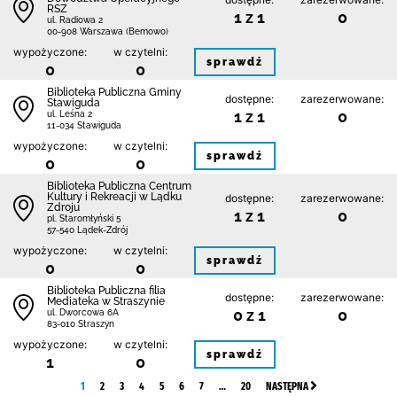
RSZ
1 z 1
0
ul. Radiowa 2
00-908 Warszawa (Bemowo)
wypożyczone:
w czytelni:
sprawdź
0
0
Biblioteka Publiczna Gminy
dostępne:
zarezerwowane:
Stawiguda
1 z 1
0
ul. Leśna 2
11-034 Stawiguda
wypożyczone:
w czytelni:
sprawdź
0
0
Biblioteka Publiczna Centrum
Kultury i Rekreacji w Lądku
dostępne:
zarezerwowane:
Zdroju
1 z 1
0
pl. Staromłyński 5
57-540 Lądek-Zdrój
wypożyczone:
w czytelni:
sprawdź
0
0
Biblioteka Publiczna filia
dostępne:
zarezerwowane:
Mediateka w Straszynie
0 z 1
0
ul. Dworcowa 6A
83-010 Straszyn
wypożyczone:
w czytelni:
sprawdź
1
0
1
2
3
4
5
6
7
…
20
NASTĘPNA