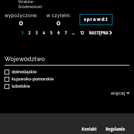
(Kraków-
Śródmieście)
wypożyczone:
w czytelni:
sprawdź
0
0
1
2
3
4
5
6
7
…
12
NASTĘPNA
Województwo
dolnośląskie
kujawsko-pomorskie
lubelskie
więcej
Kontakt
Regulamin