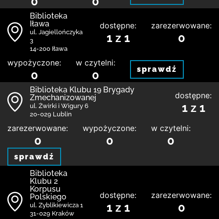
0
0
Biblioteka
Iława
dostępne:
zarezerwowane:
ul. Jagiellończyka
1 z 1
0
3
14-200 Iława
wypożyczone:
w czytelni:
sprawdź
0
0
Biblioteka Klubu 19 Brygady
dostępne:
Zmechanizowanej
1 z 1
ul. Żwirki i Wigury 6
20-029 Lublin
zarezerwowane:
wypożyczone:
w czytelni:
0
0
0
sprawdź
Biblioteka
Klubu 2
Korpusu
dostępne:
zarezerwowane:
Polskiego
1 z 1
0
ul. Zyblikiewicza 1
31-029 Kraków