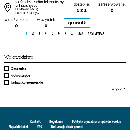
2 Ośrodek Radioelektroniczny
dostępne:
zarezerwowane:
w Przasnyszu
1 z 1
0
ul. Makowska 69
06-300 Przasnysz
wypożyczone:
w czytelni:
sprawdź
0
0
1
2
3
4
5
6
7
…
333
NASTĘPNA
Województwo
Zagranica
dolnośląskie
kujawsko-pomorskie
więcej
Kontakt
Regulamin
Polityka prywatności i plików cookie
Mapa bibliotek
FAQ
Deklaracja dostępności