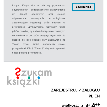
Instytut Książki dba o ochronę prywatności
ZAMKNIJ
użytkowników i bezpieczeństwo przetwarzania
ich danych osobowych oraz stosuje
odpowiednie rozwiązania technologiczne
zapobiegające ingerencji osób trzecich w
prywatność użytkowników. Używamy także
plików cookies, by ułatwić korzystanie z naszych
serwisów oraz do celów statystycznych.Jeśli nie
chcesz, by pliki cookies były zapisywane na
Twoim dysku zmień ustawienia swojej
przeglądarki. Kliknij "Zamknij" aby zaakceptować
naszą politykę prywatności.
ZAREJESTRUJ / ZALOGUJ
PL
EN
wielkość: