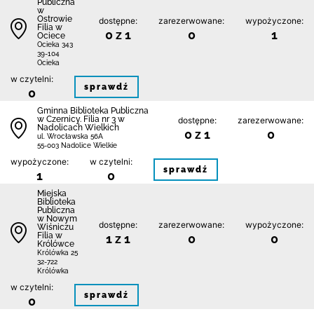
Publiczna
w
Ostrowie
dostępne:
zarezerwowane:
wypożyczone:
Filia w
0 z 1
0
1
Ociece
Ocieka 343
39-104
Ocieka
w czytelni:
sprawdź
0
Gminna Biblioteka Publiczna
w Czernicy. Filia nr 3 w
dostępne:
zarezerwowane:
Nadolicach Wielkich
0 z 1
0
ul. Wrocławska 56A
55-003 Nadolice Wielkie
wypożyczone:
w czytelni:
sprawdź
1
0
Miejska
Biblioteka
Publiczna
w Nowym
dostępne:
zarezerwowane:
wypożyczone:
Wiśniczu
Filia w
1 z 1
0
0
Królówce
Królówka 25
32-722
Królówka
w czytelni:
sprawdź
0