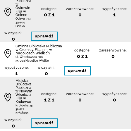
Publiczna
w
Ostrowie
dostępne:
zarezerwowane:
wypożyczone:
Filia w
0 z 1
0
1
Ociece
Ocieka 343
39-104
Ocieka
w czytelni:
sprawdź
0
Gminna Biblioteka Publiczna
w Czernicy. Filia nr 3 w
dostępne:
zarezerwowane:
Nadolicach Wielkich
0 z 1
0
ul. Wrocławska 56A
55-003 Nadolice Wielkie
wypożyczone:
w czytelni:
sprawdź
1
0
Miejska
Biblioteka
Publiczna
w Nowym
dostępne:
zarezerwowane:
wypożyczone:
Wiśniczu
Filia w
1 z 1
0
0
Królówce
Królówka 25
32-722
Królówka
w czytelni:
sprawdź
0