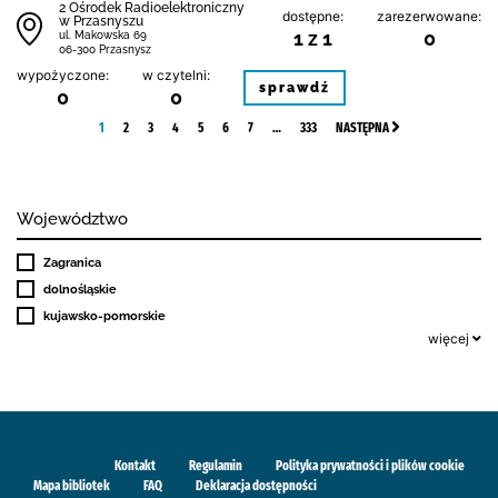
2 Ośrodek Radioelektroniczny
dostępne:
zarezerwowane:
w Przasnyszu
1 z 1
0
ul. Makowska 69
06-300 Przasnysz
wypożyczone:
w czytelni:
sprawdź
0
0
1
2
3
4
5
6
7
…
333
NASTĘPNA
Województwo
Zagranica
dolnośląskie
kujawsko-pomorskie
więcej
Kontakt
Regulamin
Polityka prywatności i plików cookie
Mapa bibliotek
FAQ
Deklaracja dostępności