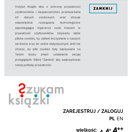
Instytut Książki dba o ochronę prywatności
ZAMKNIJ
użytkowników i bezpieczeństwo przetwarzania
ich danych osobowych oraz stosuje
odpowiednie rozwiązania technologiczne
zapobiegające ingerencji osób trzecich w
prywatność użytkowników. Używamy także
plików cookies, by ułatwić korzystanie z naszych
serwisów oraz do celów statystycznych.Jeśli nie
chcesz, by pliki cookies były zapisywane na
Twoim dysku zmień ustawienia swojej
przeglądarki. Kliknij "Zamknij" aby zaakceptować
naszą politykę prywatności.
ZAREJESTRUJ / ZALOGUJ
PL
EN
wielkość: