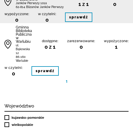
1 z 1
0
Janków Pierwszy 101a
62-814 Blizanów Janków Pierwszy
wypożyczone:
w czytelni:
sprawdź
0
0
Gminna
Biblioteka
Publiczna
w
dostępne:
zarezerwowane:
wypożyczone:
Warlubiu
0 z 1
0
1
ul.
Bąkowska
12
86-160
Warlubie
w czytelni:
sprawdź
0
1
Województwo
kujawsko-pomorskie
wielkopolskie