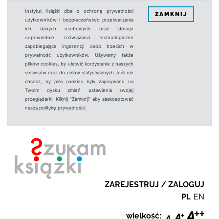
Instytut Książki dba o ochronę prywatności
ZAMKNIJ
użytkowników i bezpieczeństwo przetwarzania
ich danych osobowych oraz stosuje
odpowiednie rozwiązania technologiczne
zapobiegające ingerencji osób trzecich w
prywatność użytkowników. Używamy także
plików cookies, by ułatwić korzystanie z naszych
serwisów oraz do celów statystycznych.Jeśli nie
chcesz, by pliki cookies były zapisywane na
Twoim dysku zmień ustawienia swojej
przeglądarki. Kliknij "Zamknij" aby zaakceptować
naszą politykę prywatności.
ZAREJESTRUJ / ZALOGUJ
PL
EN
wielkość: