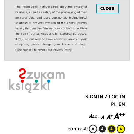
The Polish Book Institute cares about the privacy of
CLOSE
its users, as well as safety of the processing of their
personal data, and uses appropriate technological
solutions to prevent invasion of the users? privacy
by any third parties. We also use cookies to facilitate
the use of our services and for statistical purposes.
If you do not wish to have cookies stored on your
computer, please change your browser settings.
Click ?Close? to accept our Privacy Policy.
SIGN IN / LOG IN
PL
EN
size:
contrast: