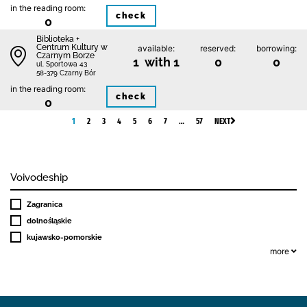
in the reading room:
check
0
Biblioteka +
Centrum Kultury w
available:
reserved:
borrowing:
Czarnym Borze
1 with 1
0
0
ul. Sportowa 43
58-379 Czarny Bór
in the reading room:
check
0
1
2
3
4
5
6
7
…
57
NEXT
Voivodeship
Zagranica
dolnośląskie
kujawsko-pomorskie
more