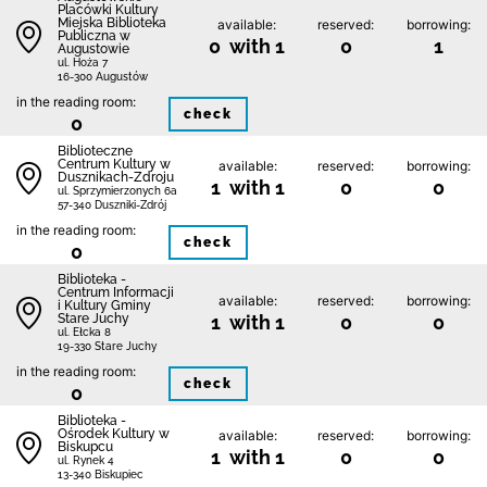
Placówki Kultury
Miejska Biblioteka
available:
reserved:
borrowing:
Publiczna w
0 with 1
0
1
Augustowie
ul. Hoża 7
16-300 Augustów
in the reading room:
check
0
Biblioteczne
Centrum Kultury w
available:
reserved:
borrowing:
Dusznikach-Zdroju
1 with 1
0
0
ul. Sprzymierzonych 6a
57-340 Duszniki-Zdrój
in the reading room:
check
0
Biblioteka -
Centrum Informacji
available:
reserved:
borrowing:
i Kultury Gminy
Stare Juchy
1 with 1
0
0
ul. Ełcka 8
19-330 Stare Juchy
in the reading room:
check
0
Biblioteka -
Ośrodek Kultury w
available:
reserved:
borrowing:
Biskupcu
1 with 1
0
0
ul. Rynek 4
13-340 Biskupiec