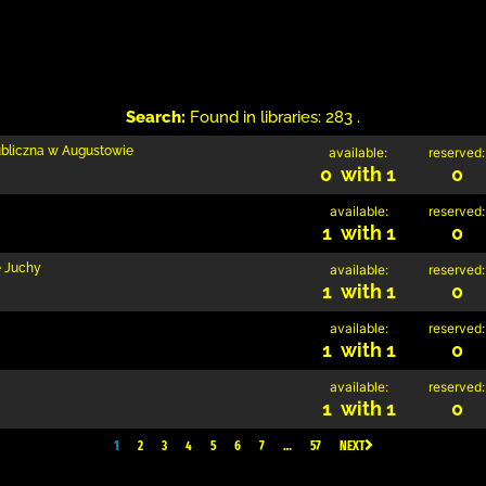
Search:
Found in libraries: 283 .
ubliczna w Augustowie
available:
reserved:
0 with 1
0
available:
reserved:
1 with 1
0
e Juchy
available:
reserved:
1 with 1
0
available:
reserved:
1 with 1
0
available:
reserved:
1 with 1
0
1
2
3
4
5
6
7
…
57
NEXT