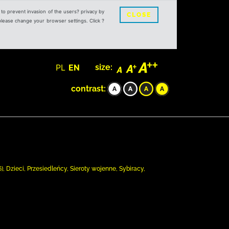
s to prevent invasion of the users? privacy by
CLOSE
 please change your browser settings. Click ?
PL
EN
size:
contrast:
, Dzieci, Przesiedleńcy, Sieroty wojenne, Sybiracy,