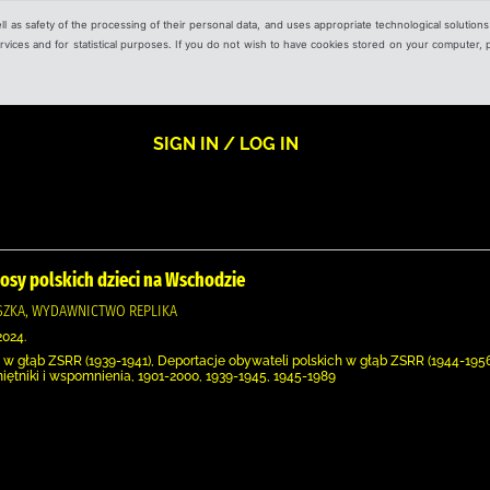
ell as safety of the processing of their personal data, and uses appropriate technological solution
 services and for statistical purposes. If you do not wish to have cookies stored on your computer,
SIGN IN / LOG IN
 losy polskich dzieci na Wschodzie
ZKA, WYDAWNICTWO REPLIKA
2024.
 w głąb ZSRR (1939-1941), Deportacje obywateli polskich w głąb ZSRR (1944-1956)
miętniki i wspomnienia, 1901-2000, 1939-1945, 1945-1989