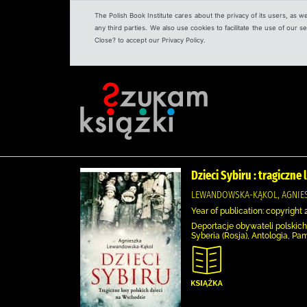
The Polish Book Institute cares about the privacy of its users, as w
any third parties. We also use cookies to facilitate the use of our
Close? to accept our Privacy Policy.
Dzieci Sybiru : tragiczne
LEWANDOWSKA-KĄKOL, AGNIES
Year of publication: copyright 
Deportacje obywateli polskich
Syberia (Rosja), Antologia, Pa